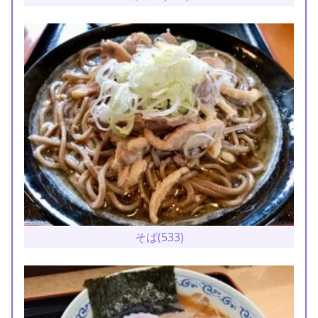
そば(533)