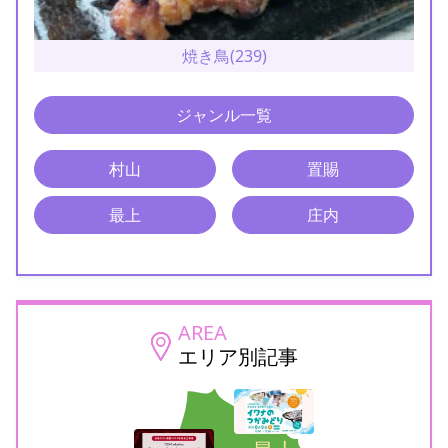
焼き鳥(239)
ジャンル一覧
村山
置賜
最上
庄内
AREA
エリア別記事