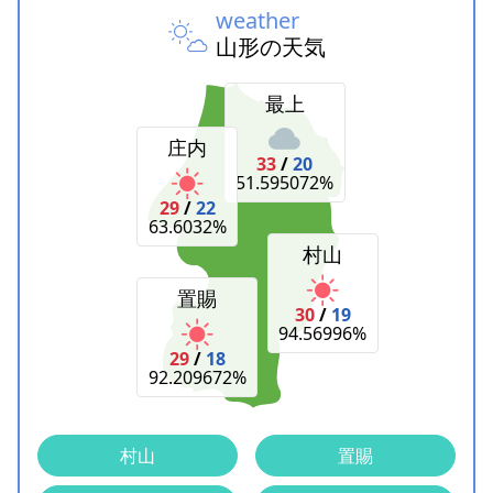
weather
山形の天気
最上
庄内
33
/
20
51.595072%
29
/
22
63.6032%
村山
置賜
30
/
19
94.56996%
29
/
18
92.209672%
村山
置賜