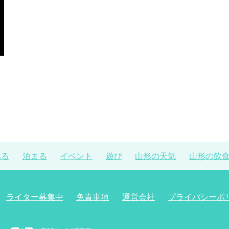
べる
泊まる
イベント
遊び
山形の天気
山形の飲
ライター募集中
免責事項
運営会社
プライバシーポ