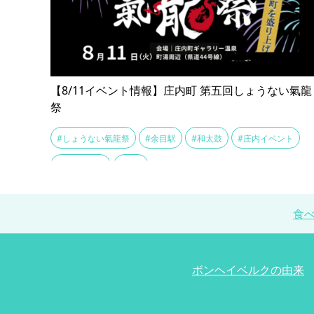
【8/11イベント情報】庄内町 第五回しょうない氣龍
祭
#しょうない氣龍祭
#余目駅
#和太鼓
#庄内イベント
#氣龍の乱舞
#町湯
食
ボンヘイベルクの由来