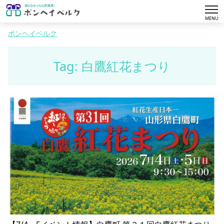
tog
MENU
nav
ボンヘイベルク
Tag: 白鷹紅花まつり