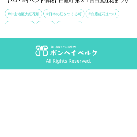
【7/4・5イベント情報】白鷹町 第３１回白鷹紅花まつり
#中山地区大紅花畑
#日本の紅をつくる町
#白鷹紅花まつり
#紅花マルシェ
#荒砥駅
#風鈴まつり
All Rights Reserved.