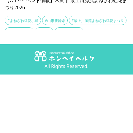
【7/1～イベント情報】米沢市 最上川源流よねざわ紅花ま
つり2026
#よねざわ紅花小町
#山形新幹線
#最上川源流よねざわ紅花まつり
#米沢イベント
#米沢織
#紅花染め体験
All Rights Reserved.