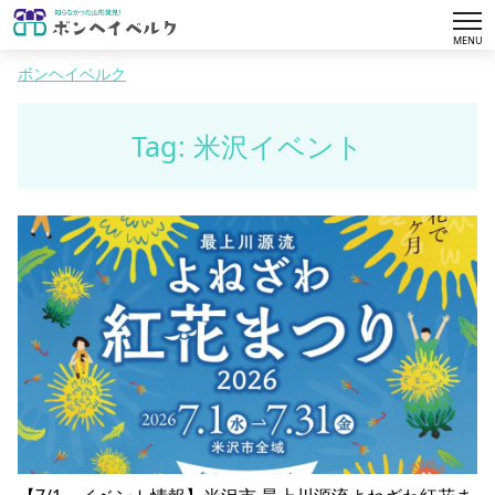
tog
MENU
nav
ボンヘイベルク
Tag: 米沢イベント