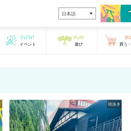
日本語
EVENT
PLAY
BU
イベント
遊び
買う
り
街歩き