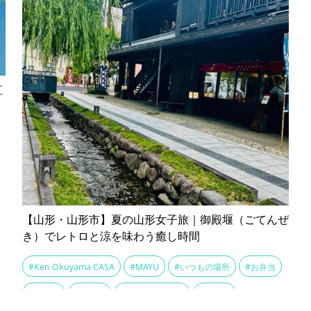
紅
【山形・山形市】夏の山形女子旅｜御殿堰（ごてんぜ
き）でレトロと涼を味わう癒し時間
#Ken Okuyama CASA
#MAYU
#いつもの場所
#お弁当
#お惣菜
#お造り
#カジュアル着物
#カフェ