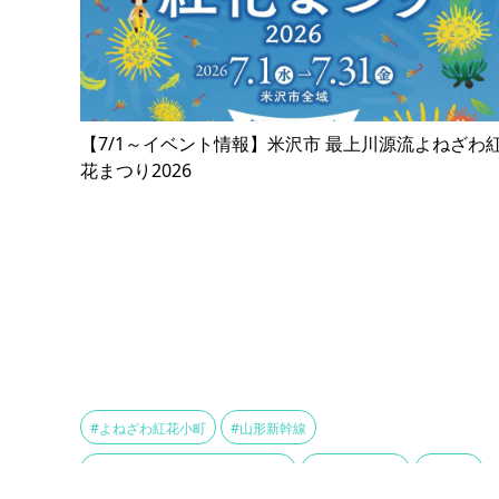
【7/1～イベント情報】米沢市 最上川源流よねざわ
花まつり2026
#よねざわ紅花小町
#山形新幹線
#最上川源流よねざわ紅花まつり
#米沢イベント
#米沢織