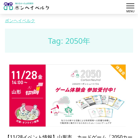
tog
MENU
nav
ボンヘイベルク
Tag: 2050年
【11/28イベント情報】山形市 カードゲーム「2050カー