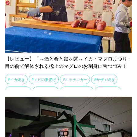
【レビュー】「～酒と肴と鼠ヶ関～イカ・マグロまつり」
目の前で解体される極上のマグロのお刺身に舌つづみ！
#イカ焼き
#エビの素揚げ
#キッチンカー
#サザエ焼き
#スルメイカ
#タコ串焼き
#ババヘラアイス
#ホタテ焼き
#マグロ
#刺身
#厚焼き玉子
#厳島神社
#名所
#地酒
#夕陽
#屋台
#市場
#弁天島
#念珠の松庭園
#念珠関漁協市場
#新鮮
#極上
#海の幸
#海鮮