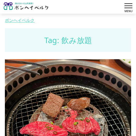
tog
MENU
nav
ボンヘイベルク
Tag: 飲み放題