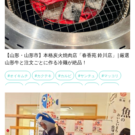
【山形・山形市】本格炭火焼肉店「春香苑 鈴川店」|厳選
山形牛と注文ごとに作る冷麺が絶品！
#オイキムチ
#カクテキ
#カルビ
#サンチュ
#マッコリ
#ロース
#冷麺
#山形牛
#桜ユッケ
#焼肉
#牛タン
#白菜キムチ
#飲み放題