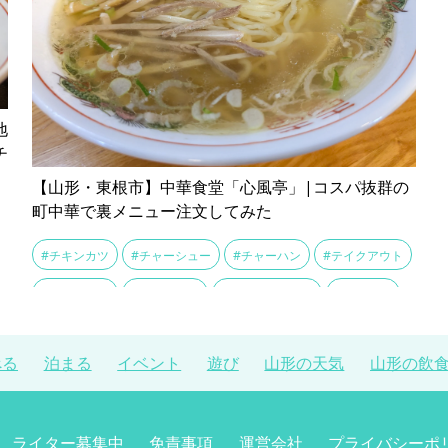
地
チ
【山形・東根市】中華食堂「心風亭」|コスパ抜群の
町中華で裏メニュー注文してみた
#チキンカツ
#チャーシュー
#チャーハン
#テイクアウト
#ファミリー
#ボリューム
#ボリューム満点
#ラーメン
#ランチ
#中華
#中華ランチ
#中華料理
#中華食堂
べる
泊まる
イベント
遊び
山形の天気
山形の飲
#宴会場
#心風亭
#志那そば
#村山
#東根
ライター募集中
免責事項
運営会社
プライバシーポ