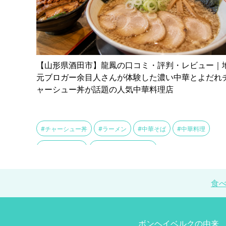
【山形県酒田市】龍鳳の口コミ・評判・レビュー｜
元ブロガー余目人さんが体験した濃い中華とよだれ
ャーシュー丼が話題の人気中華料理店
#チャーシュー丼
#ラーメン
#中華そば
#中華料理
#中華料理 龍鳳
#余目人さんのブログ
食
ボンヘイベルクの由来