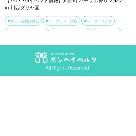
【7/4・7/5イベント情報】川西町 ハーブの香りマルシェ
in 川西ダリヤ園
#ダリア栽培講習会
#ハーブティー講座
#ハーブドリンク
#ハーブの香りマルシェ
#ラベンダークラフト
#川西ダリヤ園
All Rights Reserved.