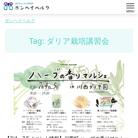
tog
MENU
nav
ボンヘイベルク
Tag: ダリア栽培講習会