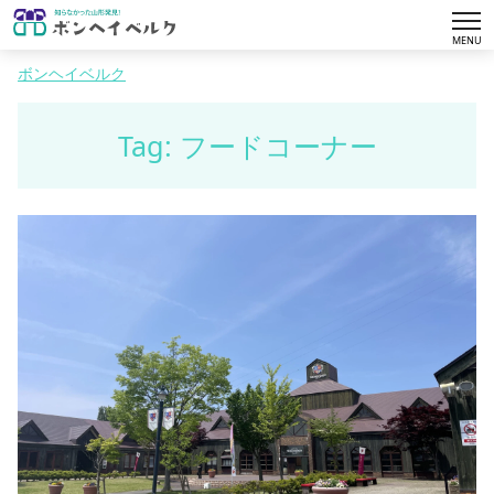
tog
MENU
nav
ボンヘイベルク
Tag: フードコーナー