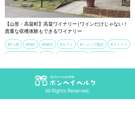
【山形・高畠町】高畠ワイナリー|ワインだけじゃない！
貴重な収穫体験もできるワイナリー
#5つ星
#IWC
#IWSC
#カフェ
#ショップ限定
#スイーツ
#ソフトクリーム
#ピザ
#フードコーナー
#ファミリー
#ぶどう
#ワイナリー
#ワイン
#ワイン品評会
#ワイン造り
#人気
#人気店
#体験イベント
#収穫体験
#土産
All Rights Reserved.
#日本ワイナリーアワード
#最高評価
#有機肥料
#樽熟成
#泣いた赤おに
#浜田広介
#減農薬
#甘口ワイン
#発酵
#神の雫
#童話作家
#聖地
#製造工程
#見学
#試飲
#醸造
#高品質