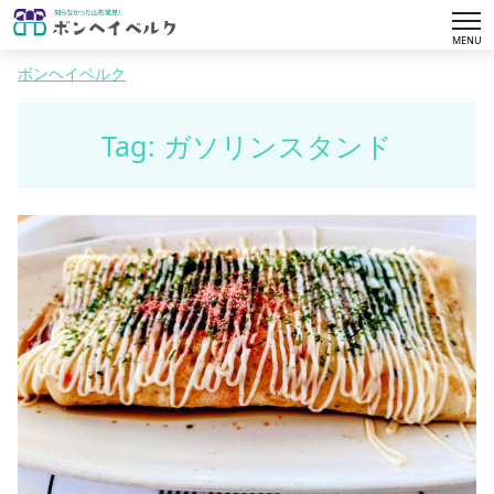
tog
MENU
nav
ボンヘイベルク
Tag: ガソリンスタンド