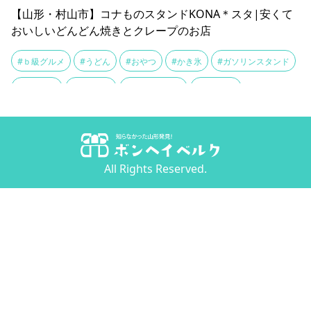
【山形・村山市】コナものスタンドKONA＊スタ|安くて
おいしいどんどん焼きとクレープのお店
#ｂ級グルメ
#うどん
#おやつ
#かき氷
#ガソリンスタンド
#クレープ
#コナスタ
#ご当地グルメ
#スイーツ
#ソウルフード
#そば
#ソフトクリーム
#テイクアウト
#できたて
#テラス席
#どんどん焼き
#ランチ
All Rights Reserved.
#リーズナブル
#安い
#家庭的
#明太クリームうどん
#生クリーム
#粉もの
#郷土料理