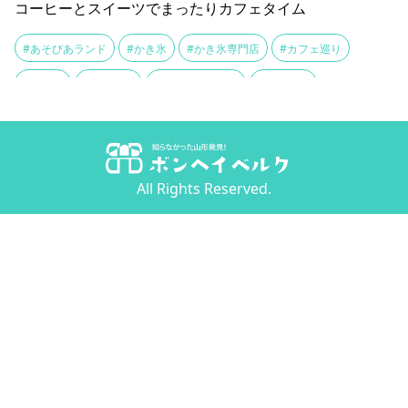
コーヒーとスイーツでまったりカフェタイム
#あそびあランド
#かき氷
#かき氷専門店
#カフェ巡り
#ケーキ
#コーヒー
#シフォンケーキ
#スイーツ
#すいっち氷
#ハンドドリップコーヒー
#フルーツクレープ
#フレンチトースト
#ベイクドチーズケーキ
#大森山
All Rights Reserved.
#絵本の世界
#自家製