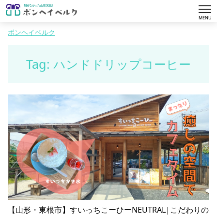
tog
MENU
nav
ボンヘイベルク
Tag: ハンドドリップコーヒー
【山形・東根市】すいっちこーひーNEUTRAL|こだわりの