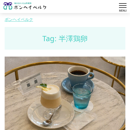
tog
MENU
nav
ボンヘイベルク
Tag: 半澤鶏卵