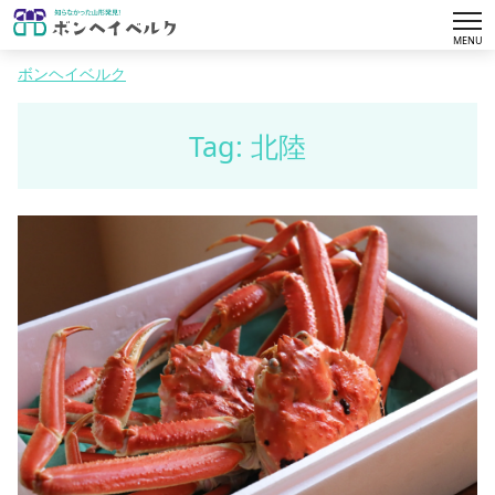
tog
MENU
nav
ボンヘイベルク
Tag: 北陸