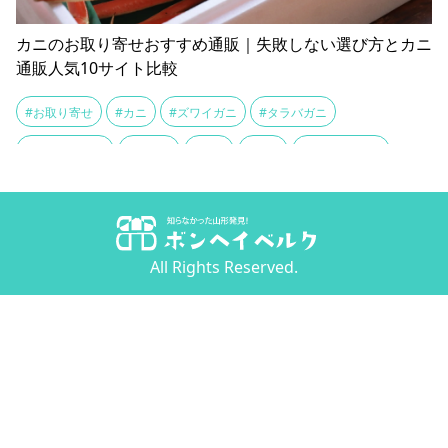
カニのお取り寄せおすすめ通販｜失敗しない選び方とカニ
通販人気10サイト比較
#お取り寄せ
#カニ
#ズワイガニ
#タラバガニ
#ブランドガニ
#北海道
#北陸
#山陰
#庄内北前ガニ
#東北
#毛ガニ
#活カニ
#通信販売
All Rights Reserved.