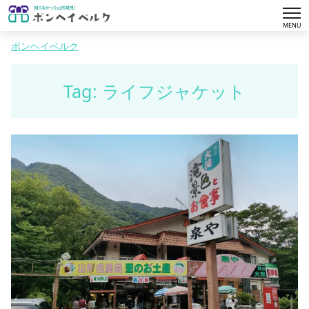
tog
MENU
nav
ボンヘイベルク
Tag: ライフジャケット