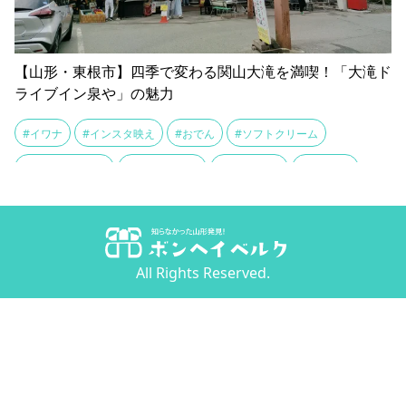
【山形・東根市】四季で変わる関山大滝を満喫！「大滝ド
ライブイン泉や」の魅力
#イワナ
#インスタ映え
#おでん
#ソフトクリーム
#デートスポット
#テイクアウト
#トイレ休憩
#ドライブ
#ドライブイン
#フォトジェニック
#ヤマメ
#ライトアップ
#ライフジャケット
#名物料理
#四季折々
#国道48号線
All Rights Reserved.
#土産
#家族連れ
#川遊び
#川魚
#懐中電灯
#新緑
#清流
#滝
#滝つぼ
#炭火グルメ
#焼きだんご
#玉こんにゃく
#紅葉
#赤い橋
#農作物
#関山大滝
#雪景色