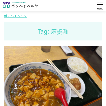
tog
MENU
nav
ボンヘイベルク
Tag: 麻婆麺