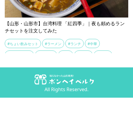
【山形・山形市】台湾料理 「紅四季」｜夜も頼めるラン
チセットを注文してみた
#ちょい飲みセット
#ラーメン
#ランチ
#中華
#台湾ラーメン
#台湾料理
#定食
#山形市
#麻婆麺
#黒酢鶏
All Rights Reserved.