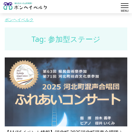
tog
MENU
nav
ボンヘイベルク
Tag: 参加型ステージ