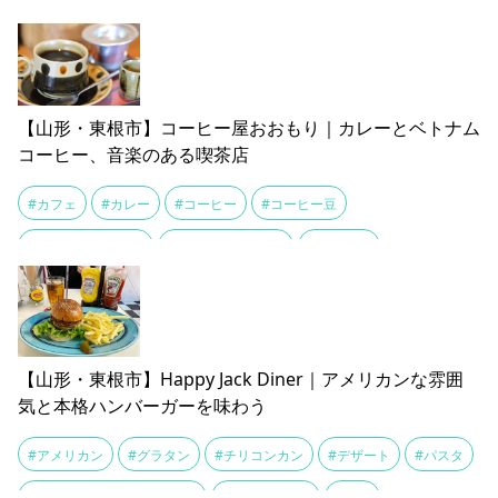
#スイーツ
#パスタ
#ビーフカレー
#ポテトサラダ
#ランチ
#レトロ
#ログハウス
#喫茶店
#山小屋
#木の温もり
#観光
#軽食
【山形・東根市】コーヒー屋おおもり｜カレーとベトナム
コーヒー、音楽のある喫茶店
#カフェ
#カレー
#コーヒー
#コーヒー豆
#コンデンスミルク
#さくらんぼ東根駅
#スパイス
#テイクアウト
#パスタ
#ブラック派
#ベトナムコーヒー
#ライブ
#ランチ
#喫茶店
#東根おこふ
#東根やきそば
【山形・東根市】Happy Jack Diner｜アメリカンな雰囲
#楽器
#洋食
気と本格ハンバーガーを味わう
#アメリカン
#グラタン
#チリコンカン
#デザート
#パスタ