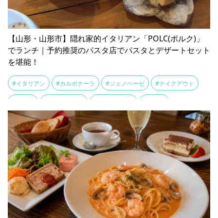
【山形・山形市】隠れ家的イタリアン「POLC(ポルク)」
でランチ｜予約推奨のパスタ店でパスタとデザートセット
を堪能！
#イタリアン
#カルボナーラ
#ジェノベーゼ
#テイクアウト
#パスタ
#パンナコッタ
#ペスカトーレ
#ランチ
#りんごのタルト
#山形市