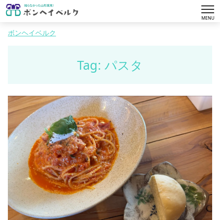
tog
MENU
nav
ボンヘイベルク
Tag: パスタ