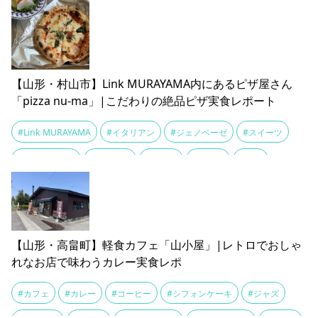
【山形・村山市】Link MURAYAMA内にあるピザ屋さん
「pizza nu-ma」|こだわりの絶品ピザ実食レポート
#Link MURAYAMA
#イタリアン
#ジェノベーゼ
#スイーツ
#テイクアウト
#デザート
#バジル
#パスタ
#ピザ
#ランチ
#ランチタイム
#地元グルメ
#地元食材
#手作りスイーツ
#観光
【山形・高畠町】軽食カフェ「山小屋」|レトロでおしゃ
れなお店で味わうカレー実食レポ
#カフェ
#カレー
#コーヒー
#シフォンケーキ
#ジャズ