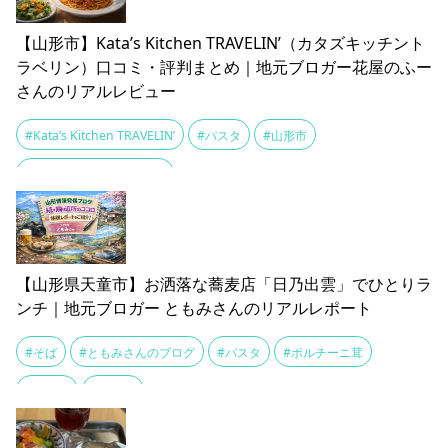
【山形市】Kata’s Kitchen TRAVELIN’（カタズキッチント
ラベリン）口コミ・評判まとめ｜地元ブロガー花屋のふー
さんのリアルレビュー
#Kata’s Kitchen TRAVELIN’
#パスタ
#山形市
#花屋のふーさんのブログ
【山形県天童市】お洒落な蕎麦店「日乃出雲」でひとりラ
ンチ｜地元ブロガー ともみさんのリアルレポート
#そば
#ともみさんのブログ
#パスタ
#ポルチーニ茸
#ランチ
#天童市