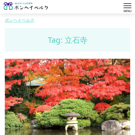
tog
MENU
nav
ボンヘイベルク
Tag: 立石寺