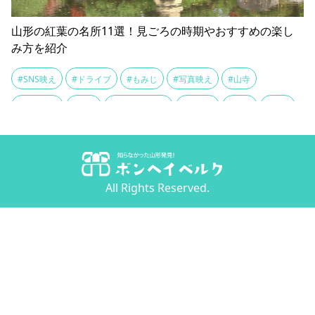
山形の紅葉の名所11選！見ごろの時期やおすすめの楽し
み方を紹介
#SNS映え
#ドライブ
#もみじ
#写真映え
#山寺
#山形の秋
#散策
#映えスポット
#映え旅
#月山
#温泉
#滑川大滝
#滑川温泉
#立石寺
#紅葉
#絶景
#絶景スポット
#舟下り
#蔵王
#蔵王山麓
All Rights Reserved.
#西吾妻スカイバレー
#赤芝峡
#銀山温泉
#関山大滝
#面白山
#風景