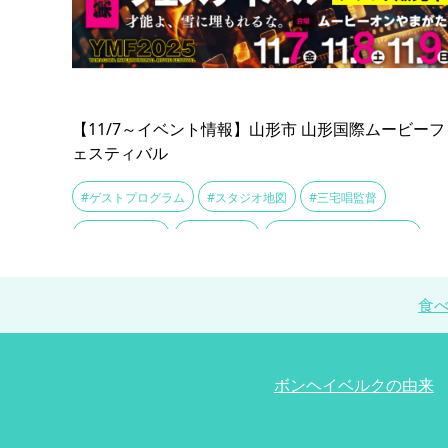
【11/7～イベント情報】山形市 山形国際ムービーフ
ェスティバル
#ゲストプログラム
#スタジオ地図
#三宅唱監督
#山田篤宏監督
#松本動監督
#果てしなきスカーレット
#珠玉の短編映画
#真利子哲也監督
#若手クリエイター
食
ボンヘイベルクの由来