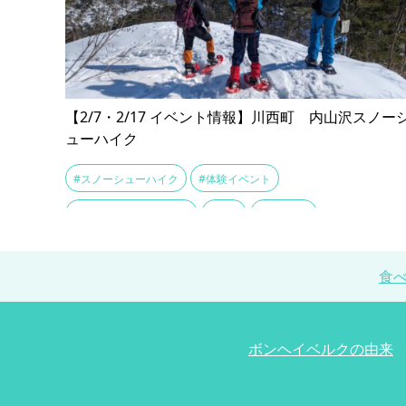
【2/7・2/17 イベント情報】川西町 内山沢スノー
ューハイク
#スノーシューハイク
#体験イベント
#川西町営小松スキー場
#温泉
#高戸屋山
食
ボンヘイベルクの由来