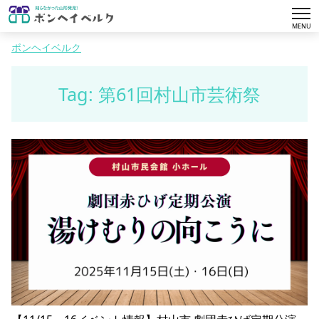
tog
MENU
nav
ボンヘイベルク
Tag: 第61回村山市芸術祭