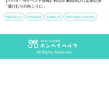
【11/15・16イベント情報】村山市 劇団赤ひげ定期公演
「湯けむりの向こうに」
#劇団赤ひげ
#市民劇団
#演劇公演
#第61回村山市芸術祭
All Rights Reserved.