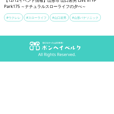
【12/12イベント情報】山形市 山口岩男 LIVE in YP
Park175 ～ナチュラルスローライフの夕べ～
#ウクレレ
#スローライフ
#山口岩男
#山形パナソニック
All Rights Reserved.