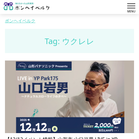
tog
MENU
nav
ボンヘイベルク
Tag: ウクレレ