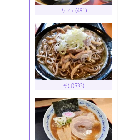
カフェ(491)
そば(533)