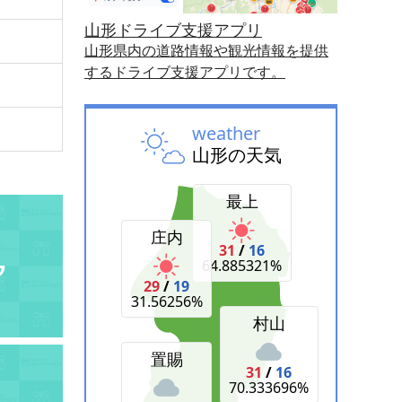
山形ドライブ支援アプリ
山形県内の道路情報や観光情報を提供
するドライブ支援アプリです。
weather
山形の天気
最上
庄内
31
/
16
64.885321%
29
/
19
31.56256%
村山
置賜
31
/
16
70.333696%