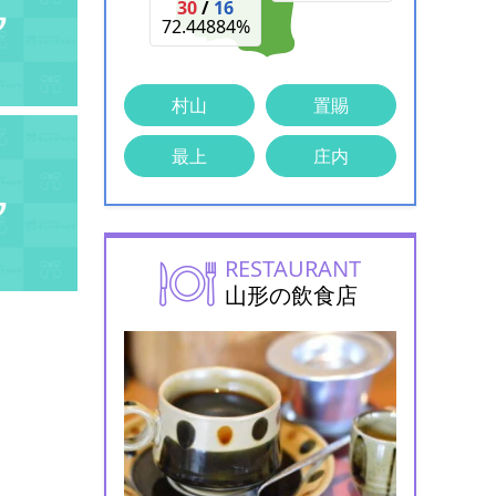
30
/
16
72.44884%
村山
置賜
最上
庄内
RESTAURANT
山形の飲食店