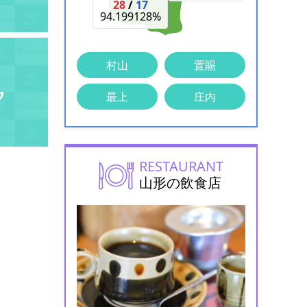
28
/
17
94.199128%
村山
置賜
最上
庄内
RESTAURANT
山形の飲食店