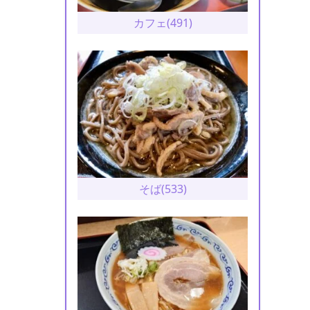
カフェ(491)
そば(533)