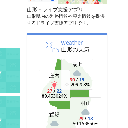
山形ドライブ支援アプリ
山形県内の道路情報や観光情報を提供
するドライブ支援アプリです。
weather
山形の天気
最上
庄内
30
/
19
88.209208%
27
/
22
89.453024%
村山
置賜
29
/
18
90.153856%