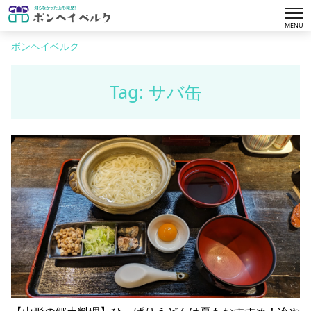
tog
MENU
nav
ボンヘイベルク
Tag: サバ缶