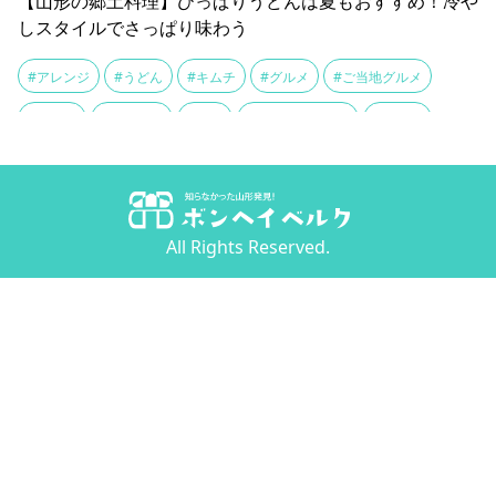
【山形の郷土料理】ひっぱりうどんは夏もおすすめ！冷や
しスタイルでさっぱり味わう
#アレンジ
#うどん
#キムチ
#グルメ
#ご当地グルメ
#サバ缶
#そうめん
#ネギ
#ひっぱりうどん
#レシピ
#中華麺
#乾麺
#冬の風物詩
#卵
#地元グルメ
#大葉
#山形グルメ
#山形名物
#栄養
#清涼感
#納豆
#郷土料理
All Rights Reserved.
#鍋