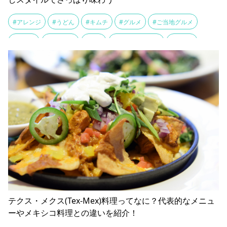
#アレンジ
#うどん
#キムチ
#グルメ
#ご当地グルメ
#サバ缶
#そうめん
#ネギ
#ひっぱりうどん
#レシピ
#中華麺
#乾麺
#冬の風物詩
#卵
#地元グルメ
#大葉
#山形グルメ
#山形名物
#栄養
#清涼感
#納豆
#郷土料理
#鍋
テクス・メクス(Tex-Mex)料理ってなに？代表的なメニュ
ーやメキシコ料理との違いを紹介！