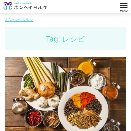
tog
MENU
nav
ボンヘイベルク
Tag: レシピ