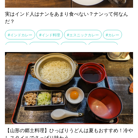
実はインド人はナンをあまり食べない？ナンって何なん
だ？
#インドカレー
#インド料理
#エスニックカレー
#カレー
#クルチャ
#シールマール
#ダルカレー
#タンドール窯
#チャパティ
#ドーサ
#トルティーヤ
#ナン
#ナンドッグ
#バターチキンカレー
#バトゥラ
#パラタ
#パン料理
#ピザ
#ピタ
#プーリー
#フォカッチャ
#ラヴァシュ
#レシピ
#主食
#伝統的
#小麦粉
#平焼きパン
#発酵
#起源
#食文化
#食物繊維
【山形の郷土料理】ひっぱりうどんは夏もおすすめ！冷や
しスタイルでさっぱり味わう