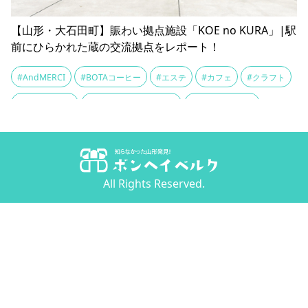
【山形・大石田町】賑わい拠点施設「KOE no KURA」|駅
前にひらかれた蔵の交流拠点をレポート！
#AndMERCI
#BOTAコーヒー
#エステ
#カフェ
#クラフト
#クラフト作家
#コーヒーコネクション
#コーヒー値引き
#ボナンノコーヒー
#ラーメン長作
#レンタルスペース
#レンタルボックス
#土蔵
#大石田
#山形新幹線
All Rights Reserved.
#待ち合わせ
#手作り
#持ち込みok
#最上川千本だんご
#次年焼き
#銀の劉