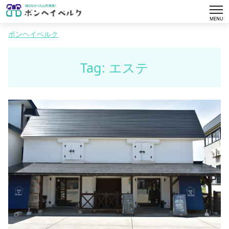
tog
MENU
nav
ボンヘイベルク
Tag: エステ