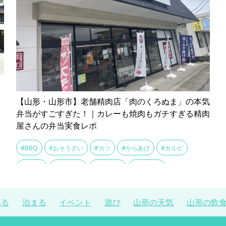
【山形・山形市】老舗精肉店「肉のくろぬま」の本気
弁当がすごすぎた！｜カレーも焼肉もガチすぎる精肉
屋さんの弁当実食レポ
#BBQ
#おそうざい
#カツ
#からあげ
#カルビ
#ギフト
#コロッケ
#ステーキ
#スパイス
#テイクアウト
#バーベキュー
#ふるさと納税
べる
泊まる
イベント
遊び
山形の天気
山形の飲
#ボリューム満点
#メンチカツ
#ランチ
#ロースかつ