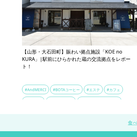
【山形・大石田町】賑わい拠点施設「KOE no
KURA」|駅前にひらかれた蔵の交流拠点をレポー
ト！
#AndMERCI
#BOTAコーヒー
#エステ
#カフェ
#クラフト
#クラフト作家
#コーヒーコネクション
#コーヒー値引き
#ボナンノコーヒー
#ラーメン長作
食
#レンタルスペース
#レンタルボックス
#土蔵
#大石田