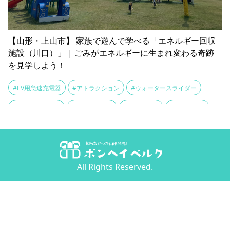
【山形・上山市】 家族で遊んで学べる「エネルギー回収
施設（川口）」 | ごみがエネルギーに生まれ変わる奇跡
を見学しよう！
#EV用急速充電器
#アトラクション
#ウォータースライダー
#エネルギー回収
#エネルギー源
#おままごと
#ゴーカート
#ゴミの日
#ゴミピット
#ごみ処理施設
#ゴミ発電所
#ごみ貯留槽
#サーマルリサイクル
#ジェットコースター
All Rights Reserved.
#ジャングルジム
#ソメイヨシノ
#ネットクライミング
#プール
#ブランコ
#ヘラブナ釣り
#ボールプール
#ミニチュア
#メリーゴーラウンド
#リサイクル
#リナビーチ
#リナワールド
#上山城
#体験コーナー
#充電スポット
#公園
#前川ダム