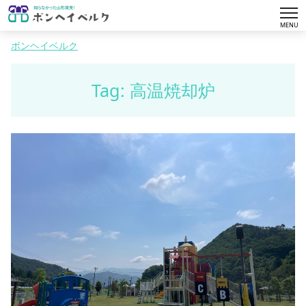
tog
MENU
nav
ボンヘイベルク
Tag: 高温焼却炉