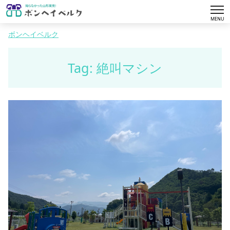
tog
MENU
nav
ボンヘイベルク
Tag: 絶叫マシン