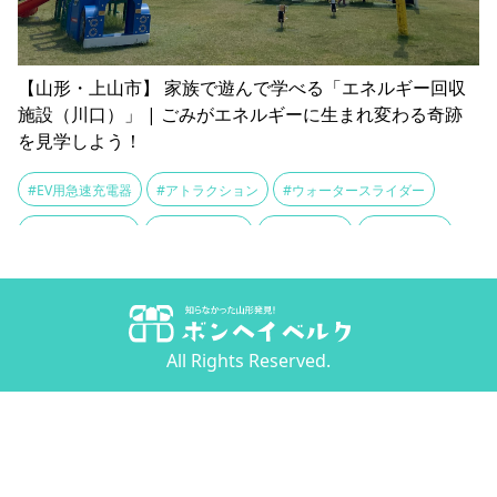
【山形・上山市】 家族で遊んで学べる「エネルギー回収
施設（川口）」 | ごみがエネルギーに生まれ変わる奇跡
を見学しよう！
#EV用急速充電器
#アトラクション
#ウォータースライダー
#エネルギー回収
#エネルギー源
#おままごと
#ゴーカート
#ゴミの日
#ゴミピット
#ごみ処理施設
#ゴミ発電所
#ごみ貯留槽
#サーマルリサイクル
#ジェットコースター
All Rights Reserved.
#ジャングルジム
#ソメイヨシノ
#ネットクライミング
#プール
#ブランコ
#ヘラブナ釣り
#ボールプール
#ミニチュア
#メリーゴーラウンド
#リサイクル
#リナビーチ
#リナワールド
#上山城
#体験コーナー
#充電スポット
#公園
#前川ダム