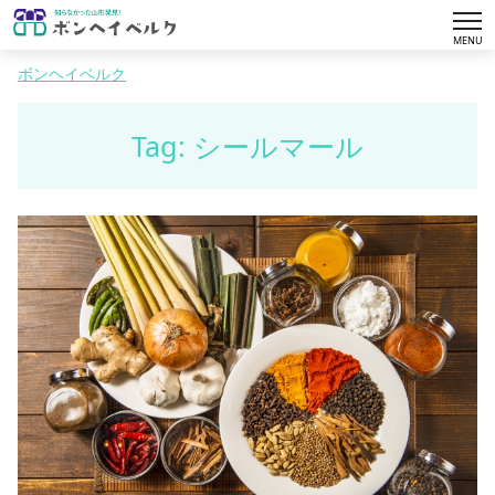
tog
MENU
nav
ボンヘイベルク
Tag: シールマール