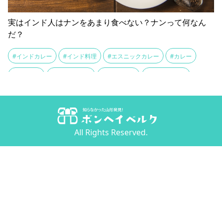
実はインド人はナンをあまり食べない？ナンって何なん
だ？
#インドカレー
#インド料理
#エスニックカレー
#カレー
#クルチャ
#シールマール
#ダルカレー
#タンドール窯
#チャパティ
#ドーサ
#トルティーヤ
#ナン
#ナンドッグ
#バターチキンカレー
#バトゥラ
#パラタ
#パン料理
#ピザ
All Rights Reserved.
#ピタ
#プーリー
#フォカッチャ
#ラヴァシュ
#レシピ
#主食
#伝統的
#小麦粉
#平焼きパン
#発酵
#起源
#食文化
#食物繊維