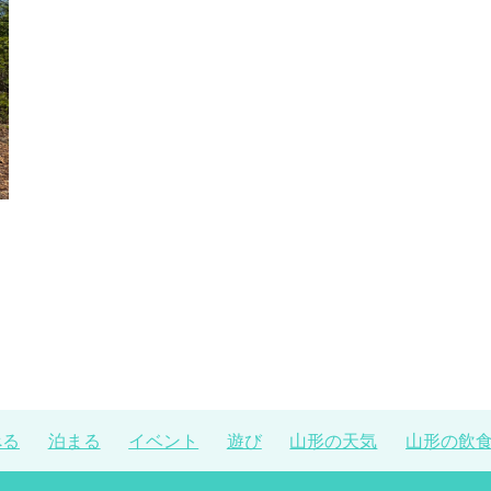
川
べる
泊まる
イベント
遊び
山形の天気
山形の飲