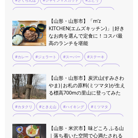
#さくらんぼ
#シャインマスカット
#ぶどう
#ふるさと納税
#ラ・フランス
#りんご
#上山市
【山形・山形市】「m’z
#南陽市
#天童市
#寒河江市
#尾花沢すいか
#山形
KITCHEN(エムズキッチン)」|好き
なお肉を選んで定食に！コスパ最
#山形市
#新庄市
#村山市
#東根市
#果物
#桃
高のランチを堪能
#米沢市
#カレー
#ジェラート
#スーパー
#ステーキ
#つや姫
#テイクアウト
#ランチ
#定食
#山形牛
【山形・山形市】炭沢山(すみさわ
#米沢牛
#鉄板焼き
やま)|お札の原料(ミツマタ)が生え
る標高700mの里山に登ってみた
#カタクリ
#ときえ山
#ハイキング
#ミツマタ
#山形市
#愛宕山
#愛宕神社
#時枝山
#深沢不動尊
【山形・米沢市】味どころ ふる山
#炭沢山
#登山
#自然散策
｜落ち着いた空間で心満たされる