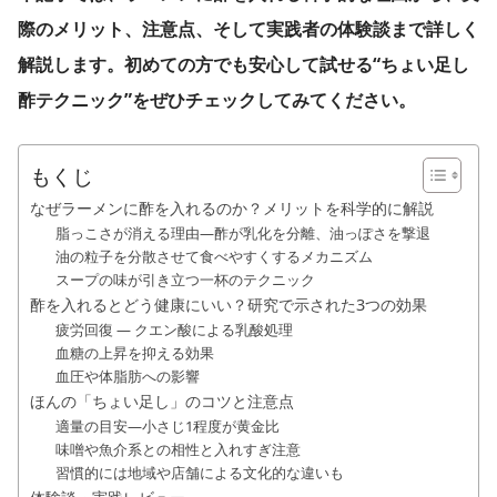
際のメリット、注意点、そして実践者の体験談まで詳しく
解説します。初めての方でも安心して試せる“ちょい足し
酢テクニック”をぜひチェックしてみてください。
もくじ
なぜラーメンに酢を入れるのか？メリットを科学的に解説
脂っこさが消える理由—酢が乳化を分離、油っぽさを撃退
油の粒子を分散させて食べやすくするメカニズム
スープの味が引き立つ一杯のテクニック
酢を入れるとどう健康にいい？研究で示された3つの効果
疲労回復 — クエン酸による乳酸処理
血糖の上昇を抑える効果
血圧や体脂肪への影響
ほんの「ちょい足し」のコツと注意点
適量の目安—小さじ1程度が黄金比
味噌や魚介系との相性と入れすぎ注意
習慣的には地域や店舗による文化的な違いも