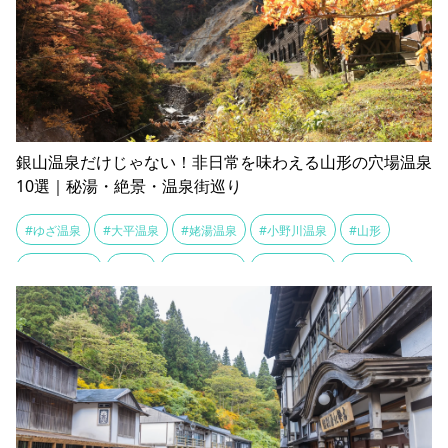
銀山温泉だけじゃない！非日常を味わえる山形の穴場温泉
10選｜秘湯・絶景・温泉街巡り
#ゆざ温泉
#大平温泉
#姥湯温泉
#小野川温泉
#山形
#日帰り温泉
#温泉
#湯の台温泉
#湯田川温泉
#滑川温泉
#瀬見温泉
#白布温泉
#碁点温泉
#秘湯
#穴場温泉