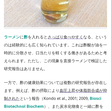
ラーメン
に
酢
を入れると
さっぱり食べやすく
なる、という
のは経験的にも広く知られています。これは酢酸が油を一
時的に分散させ、口当たりを軽くする働きがあるためと考
えられます。ただし、この現象を直接ラーメンで検証した
研究報告はありません。
一方で、酢の健康効果については複数の研究報告が存在し
ます。例えば、酢の摂取により
血圧上昇や体脂肪合成が抑
制された
という報告（Kondo et al., 2001; 2009,
Biosci
Biotechnol Biochem
）、また炭水化物食と一緒に酢を