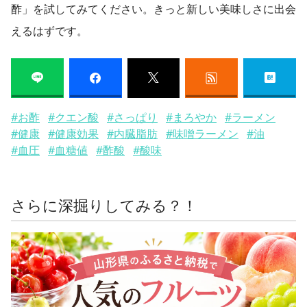
酢」を試してみてください。きっと新しい美味しさに出会
えるはずです。
#お酢
#クエン酸
#さっぱり
#まろやか
#ラーメン
#健康
#健康効果
#内臓脂肪
#味噌ラーメン
#油
#血圧
#血糖値
#酢酸
#酸味
さらに深掘りしてみる？！