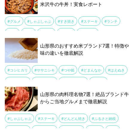
米沢牛の牛丼！実食レポート
#納豆汁
#肉そば
#芋煮
#郷土料理
#金華豚
#雪若丸
#鯉料理
#グルメ
#しゃぶしゃぶ
#すき焼き
#ステーキ
#ランチ
#牛丼
#牛皿
#米沢市
#米沢牛
#赤ワイン
山形県のおすすめ米ブランド7選！特徴や
味の違いを徹底解説
#コシヒカリ
#ササニシキ
#つや姫
#どまんなか
#はえぬき
#ひとめぼれ
#ブランド米
#ふるさと納税
#天童市
#寒河江市
#山形市
#山形米
#産地直送
#米
#米通販
山形県の肉料理名物7選！絶品ブランド牛
からご当地グルメまで徹底解説
#返礼品
#雪若丸
#しゃぶしゃぶ
#ステーキ
#どんどん焼き
#ふるさと納税
#もつ煮込み
#地元グルメ
#山形グルメ
#山形牛
#庄内