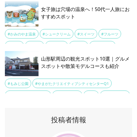
#最上
#焼き鳥
#米沢牛
#置賜
#肉そば
#馬肉
女子旅は穴場の温泉へ！50代一人旅にお
すすめスポット
#かみのやま温泉
#シュークリーム
#スイーツ
#フルーツ
#ワイン
#上山城
#共同浴場
#女子旅
#山形新幹線
#山形県
#樹氷
#温泉街
#穴場スポット
#蔵王
#蕎麦
山形駅周辺の観光スポット10選｜グルメ
スポットや散策モデルコースも紹介
#足湯
#もみじ公園
#やまがたクリエイティブシティセンターQ1
#やまがた酒巡り Chetto
#七日町御殿堰
#名所
#宝珠山立石寺
#山形お出かけ
#山形まるごと館 紅の蔵
#山形県立博物館
投稿者情報
#山形美術館
#山形駅
#散策
#散策スポット
#文翔館
#最上義光歴史館
#観光
#霞城公園