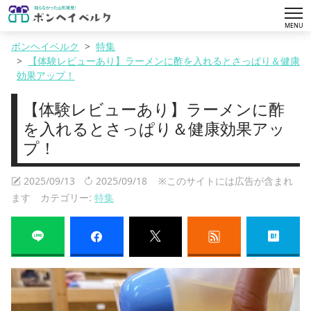
tog
MENU
nav
ボンヘイベルク
特集
【体験レビューあり】ラーメンに酢を入れるとさっぱり＆健康
効果アップ！
【体験レビューあり】ラーメンに酢
を入れるとさっぱり＆健康効果アッ
プ！
2025/09/13
2025/09/18
※このサイトには広告が含まれ
ます カテゴリー:
特集