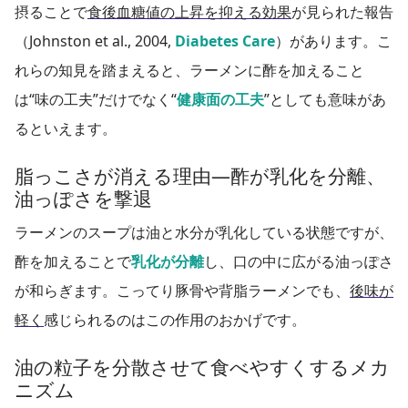
摂ることで
食後血糖値の上昇を抑える効果
が見られた報告
（Johnston et al., 2004,
Diabetes Care
）があります。こ
れらの知見を踏まえると、ラーメンに酢を加えること
は“味の工夫”だけでなく“
健康面の工夫
”としても意味があ
るといえます。
脂っこさが消える理由—酢が乳化を分離、
油っぽさを撃退
ラーメンのスープは油と水分が乳化している状態ですが、
酢を加えることで
乳化が分離
し、口の中に広がる油っぽさ
が和らぎます。こってり豚骨や背脂ラーメンでも、
後味が
軽く
感じられるのはこの作用のおかげです。
油の粒子を分散させて食べやすくするメカ
ニズム