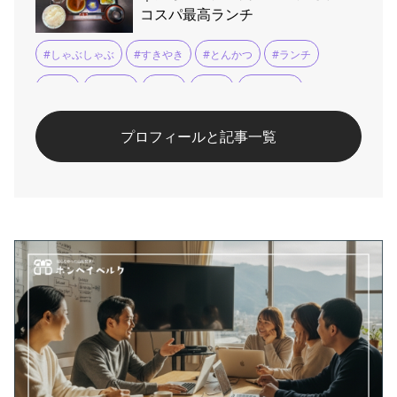
コスパ最高ランチ
#しゃぶしゃぶ
#すきやき
#とんかつ
#ランチ
#会食
#天ぷら
#宴会
#座敷
#懐石料理
#手打ちそば
#法要
#煮物
#米沢
#米沢牛
プロフィールと記事一覧
#郷土料理