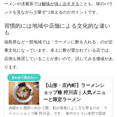
ーメンや淡麗系では
酸味が強く出すぎる
ことも。味のバラ
ンスを見ながら少量ずつ加えるのがポイントです。
習慣的には地域や店舗による文化的な違い
も
福島県など一部地域では「ラーメンに酢を入れる」のが定
番文化になっています。卓上に酢が置かれている店では、
店側も推奨していることが多いので、試してみる価値があ
ります。
合わせて読みたい
【山形・庄内町】ラーメンシ
ョップ椿 狩川店｜人気メニュ
ーと限定ラーメン
内陸から酒田へ向かう際、私が昼食によく立ち寄るのが「ラ
ーメンショップ椿 狩川店」です。 道中のトイレ休憩で国道