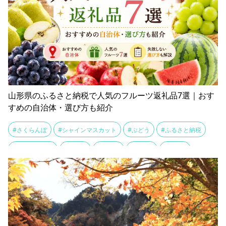
山形県のふるさと納税で人気のフルーツ返礼品7選｜おす
すめの自治体・選び方も紹介
#さくらんぼ
#シャインマスカット
#ぶどう
#ふるさと納税
#ラ・フランス
#りんご
#上山市
#南陽市
#天童市
#寒河江市
#尾花沢すいか
#山形
#山形市
#新庄市
#村山市
#東根市
#果物
#桃
#米沢市