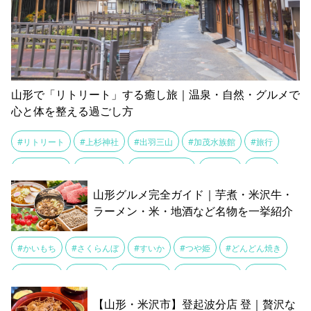
山形で「リトリート」する癒し旅｜温泉・自然・グルメで
心と体を整える過ごし方
#リトリート
#上杉神社
#出羽三山
#加茂水族館
#旅行
#湯野浜温泉
#熊野神社
#玉こんにゃく
#米沢牛
#芋煮
山形グルメ完全ガイド｜芋煮・米沢牛・
#花笠まつり
#蔵王の樹氷
#蔵王温泉
#赤湯温泉
#銀山温泉
ラーメン・米・地酒など名物を一挙紹介
#かいもち
#さくらんぼ
#すいか
#つや姫
#どんどん焼き
#はえぬき
#ぶどう
#ブランド米
#ラ・フランス
#りんご
#ワイン
#三元豚
#山形のだし
#玉こんにゃく
#米沢牛
【山形・米沢市】登起波分店 登｜贅沢な