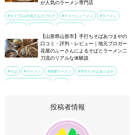
が人気のラーメン専門店
#ダイワCo.社長さんのブログ
#チャーシューメン
#ラーメン
#文下食堂
#裏メニュー
#鶏ガラスープ
【山形県山形市】手打ちそばあづまやの
口コミ・評判・レビュー｜地元ブロガー
花屋のふーさんによるそばとラーメン二
刀流のリアルな体験談
#そば
#ラーメン
#味噌ラーメン
#手打ちそば あづまや
#花屋のふーさんのブログ
#鴨汁
投稿者情報