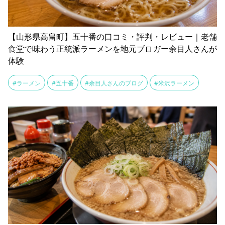
【山形県高畠町】五十番の口コミ・評判・レビュー｜老舗
食堂で味わう正統派ラーメンを地元ブロガー余目人さんが
体験
#ラーメン
#五十番
#余目人さんのブログ
#米沢ラーメン