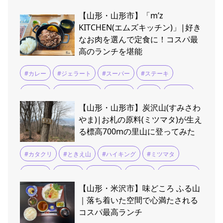
#ふるさと納税
#ラ・フランス
#りんご
#上山市
【山形・山形市】「m’z
#南陽市
#天童市
#寒河江市
#尾花沢すいか
#山形
KITCHEN(エムズキッチン)」|好き
なお肉を選んで定食に！コスパ最
#山形市
#新庄市
#村山市
#東根市
#果物
#桃
高のランチを堪能
#米沢市
#カレー
#ジェラート
#スーパー
#ステーキ
#つや姫
#テイクアウト
#ランチ
#定食
#山形牛
【山形・山形市】炭沢山(すみさわ
#米沢牛
#鉄板焼き
やま)|お札の原料(ミツマタ)が生え
る標高700mの里山に登ってみた
#カタクリ
#ときえ山
#ハイキング
#ミツマタ
#山形市
#愛宕山
#愛宕神社
#時枝山
#深沢不動尊
【山形・米沢市】味どころ ふる山
#炭沢山
#登山
#自然散策
｜落ち着いた空間で心満たされる
コスパ最高ランチ