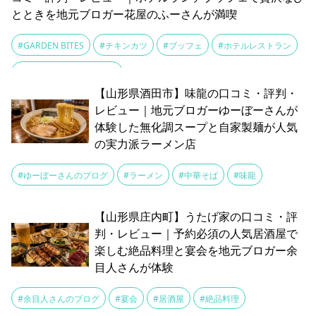
とときを地元ブロガー花屋のふーさんが満喫
#GARDEN BITES
#チキンカツ
#ブッフェ
#ホテルレストラン
#花屋のふーさんのブログ
【山形県酒田市】味龍の口コミ・評判・
レビュー｜地元ブロガーゆーぼーさんが
体験した無化調スープと自家製麺が人気
の実力派ラーメン店
#ゆーぼーさんのブログ
#ラーメン
#中華そば
#味龍
【山形県庄内町】うたげ家の口コミ・評
判・レビュー｜予約必須の人気居酒屋で
楽しむ絶品料理と宴会を地元ブロガー余
目人さんが体験
#余目人さんのブログ
#宴会
#居酒屋
#絶品料理