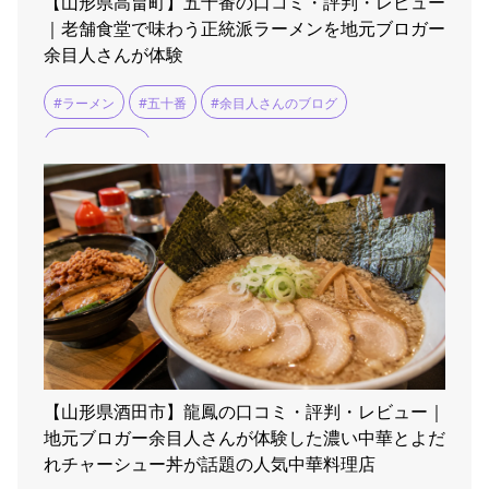
【山形県高畠町】五十番の口コミ・評判・レビュー
｜老舗食堂で味わう正統派ラーメンを地元ブロガー
余目人さんが体験
#ラーメン
#五十番
#余目人さんのブログ
#米沢ラーメン
【山形県酒田市】龍鳳の口コミ・評判・レビュー｜
地元ブロガー余目人さんが体験した濃い中華とよだ
れチャーシュー丼が話題の人気中華料理店