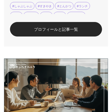
#しゃぶしゃぶ
#すきやき
#とんかつ
#ランチ
#会食
#天ぷら
#宴会
#座敷
#懐石料理
#手打ちそば
#法要
#煮物
#米沢
#米沢牛
プロフィールと記事一覧
#郷土料理