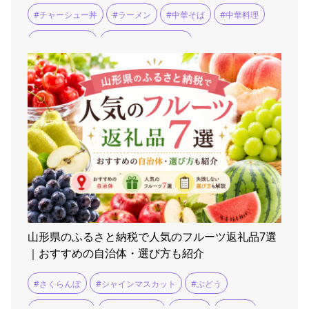
#チャーシュー丼
#ラーメン
#中華そば
#中華料理
#中華料理 龍鳳
#余目人さんのブログ
山形県のふるさと納税で人気のフルーツ返礼品7選
｜おすすめの自治体・選び方も紹介
#さくらんぼ
#シャインマスカット
#ぶどう