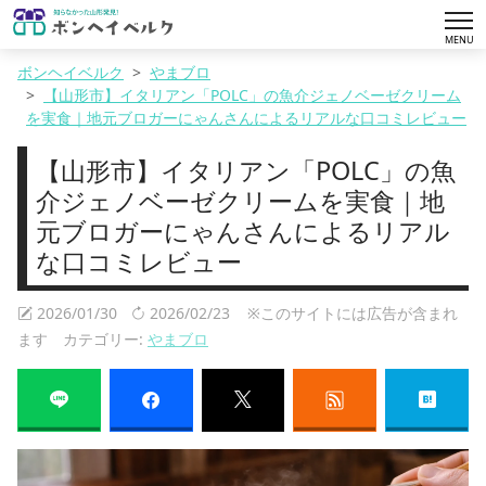
tog
MENU
nav
ボンヘイベルク
やまブロ
【山形市】イタリアン「POLC」の魚介ジェノベーゼクリーム
を実食｜地元ブロガーにゃんさんによるリアルな口コミレビュー
【山形市】イタリアン「POLC」の魚
介ジェノベーゼクリームを実食｜地
元ブロガーにゃんさんによるリアル
な口コミレビュー
2026/01/30
2026/02/23
※このサイトには広告が含まれ
ます カテゴリー:
やまブロ