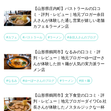
【山形県庄内町】パストラールの口コ
ミ・評判・レビュー｜地元ブロガー余目
人さんが体験した通し営業が嬉しい老舗
カフェ＆ラーメン店
#カフェ
#パストラール
#ラーメン
#余目人さんのブログ
【山形県鶴岡市】なるみの口コミ・評
判・レビュー｜地元ブロガーゆーぼーさ
んが体験した担々麺が人気の実力派ラー
メン店
#なるみ
#ゆーぼーさんのブログ
#ラーメン
#担々麺
【山形県鶴岡市】文下食堂の口コミ・評
判・レビュー｜地元ブロガーダイワCo.社
長さんが体験したノスタルジックな一杯