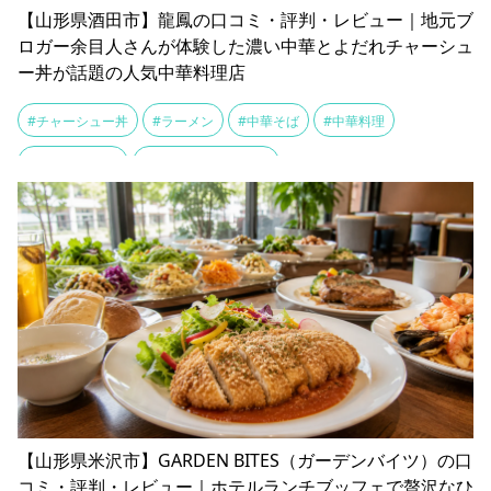
【山形県酒田市】龍鳳の口コミ・評判・レビュー｜地元ブ
ロガー余目人さんが体験した濃い中華とよだれチャーシュ
ー丼が話題の人気中華料理店
#チャーシュー丼
#ラーメン
#中華そば
#中華料理
#中華料理 龍鳳
#余目人さんのブログ
【山形県米沢市】GARDEN BITES（ガーデンバイツ）の口
コミ・評判・レビュー｜ホテルランチブッフェで贅沢なひ