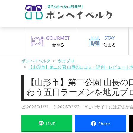
GOURMET
STAY
食べる
泊まる
ボンヘイベルク
やまブロ
【山形市】第二公園 山長の口コミ・評判・レビュー｜
【山形市】第二公園 山長の
わう五目ラーメンを地元ブ
2026/01/31
2026/02/23
※このサイトには広告が含
LINE
Share