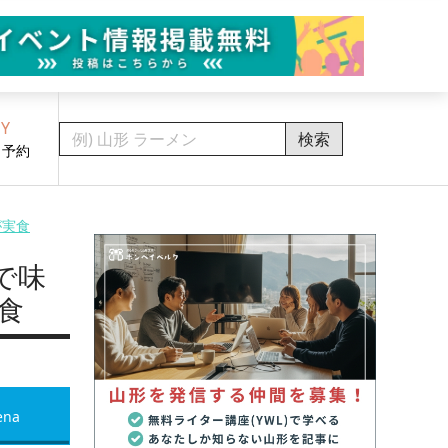
Y
検索
・予約
が実食
で味
食
ena