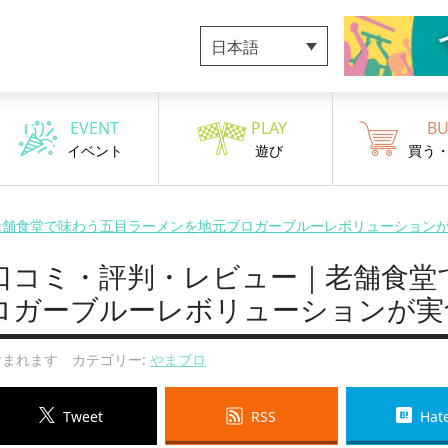
日本語
EVENT
PLAY
BU
イベント
遊び
買う
老舗食堂で味わう五目ラーメンを地元ブロガーブルーレボリューション
口コミ・評判・レビュー｜老舗食堂
ロガーブルーレボリューションが実
まれます カテゴリー:
やまブロ
Tweet
RSS
Hat