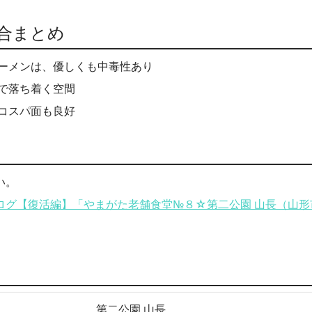
合まとめ
ーメンは、優しくも中毒性あり
で落ち着く空間
コスパ面も良好
い。
グ【復活編】「やまがた老舗食堂№８☆第二公園 山長（山形
第二公園 山長