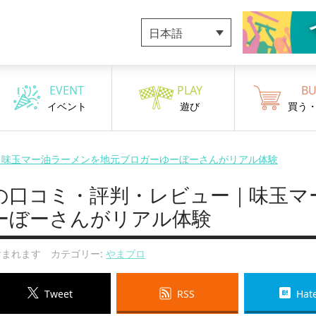
日本語
EVENT
PLAY
BU
イベント
遊び
買う
｜味玉マー油ラーメンを地元ブロガーゆーぼーさんがリアル体験
の口コミ・評判・レビュー｜味玉マ
ーぼーさんがリアル体験
まれます カテゴリー:
やまブロ
Tweet
RSS
Hat