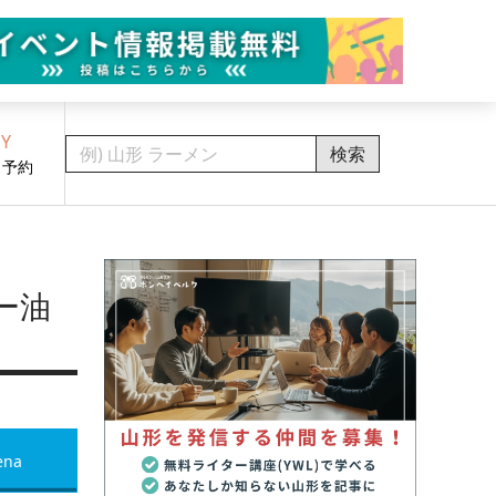
Y
検索
・予約
ー油
ena