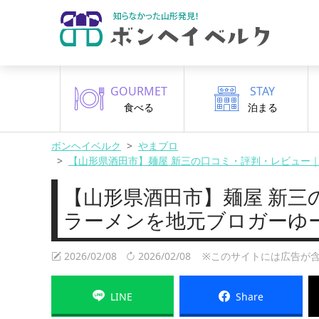
GOURMET
STAY
食べる
泊まる
ボンヘイベルク
やまブロ
【山形県酒田市】麺屋 新三の口コミ・評判・レビュー
【山形県酒田市】麺屋 新三
ラーメンを地元ブロガーゆ
2026/02/08
2026/02/08
※このサイトには広告が含
LINE
Share