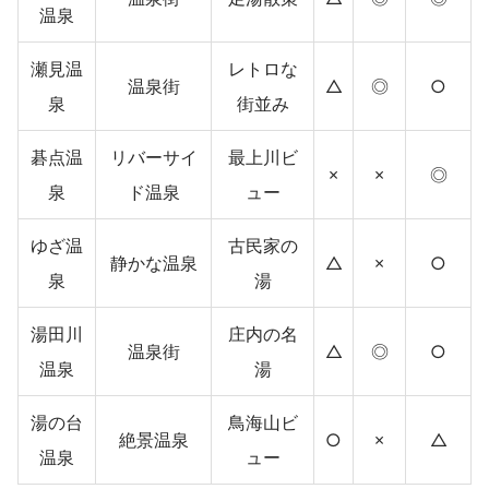
温泉
瀬見温
レトロな
温泉街
△
◎
○
泉
街並み
碁点温
リバーサイ
最上川ビ
×
×
◎
泉
ド温泉
ュー
ゆざ温
古民家の
静かな温泉
△
×
○
泉
湯
湯田川
庄内の名
温泉街
△
◎
○
温泉
湯
湯の台
鳥海山ビ
絶景温泉
○
×
△
温泉
ュー