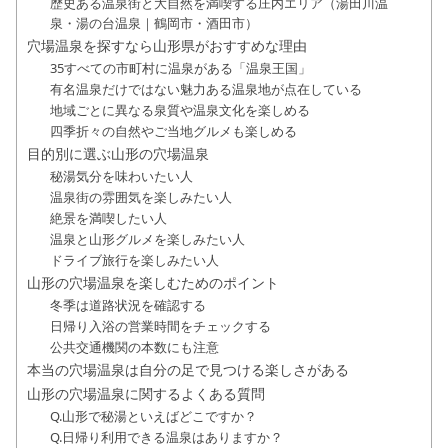
歴史ある温泉街と大自然を満喫する庄内エリア（湯田川温
泉・湯の台温泉｜鶴岡市・酒田市）
穴場温泉を探すなら山形県がおすすめな理由
35すべての市町村に温泉がある「温泉王国」
有名温泉だけではない魅力ある温泉地が点在している
地域ごとに異なる泉質や温泉文化を楽しめる
四季折々の自然やご当地グルメも楽しめる
目的別に選ぶ山形の穴場温泉
秘湯気分を味わいたい人
温泉街の雰囲気を楽しみたい人
絶景を満喫したい人
温泉と山形グルメを楽しみたい人
ドライブ旅行を楽しみたい人
山形の穴場温泉を楽しむためのポイント
冬季は道路状況を確認する
日帰り入浴の営業時間をチェックする
公共交通機関の本数にも注意
本当の穴場温泉は自分の足で見つける楽しさがある
山形の穴場温泉に関するよくある質問
Q.山形で秘湯といえばどこですか？
Q.日帰り利用できる温泉はありますか？