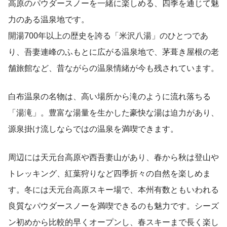
高原のパウダースノーを一緒に楽しめる、四季を通じて魅
力のある温泉地です。
開湯700年以上の歴史を誇る「米沢八湯」のひとつであ
り、吾妻連峰のふもとに広がる温泉地で、茅葺き屋根の老
舗旅館など、昔ながらの温泉情緒が今も残されています。
白布温泉の名物は、高い場所から滝のように流れ落ちる
「湯滝」。豊富な湯量を生かした豪快な湯は迫力があり、
源泉掛け流しならではの温泉を満喫できます。
周辺には天元台高原や西吾妻山があり、春から秋は登山や
トレッキング、紅葉狩りなど四季折々の自然を楽しめま
す。冬には天元台高原スキー場で、本州有数ともいわれる
良質なパウダースノーを満喫できるのも魅力です。シーズ
ン初めから比較的早くオープンし、春スキーまで長く楽し