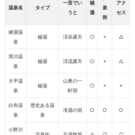
一言でい
秘
アク
温泉名
タイプ
泉
うと
湯
セス
街
姥湯温
秘湯
渓谷露天
◎
×
△
泉
滑川温
秘湯
渓流露天
◎
×
△
泉
大平温
山奥の一
秘湯
◎
×
×
泉
軒宿
白布温
歴史ある温
滝湯の宿
○
○
○
泉
泉
小野川
温泉街
足湯散策
△
◎
◎