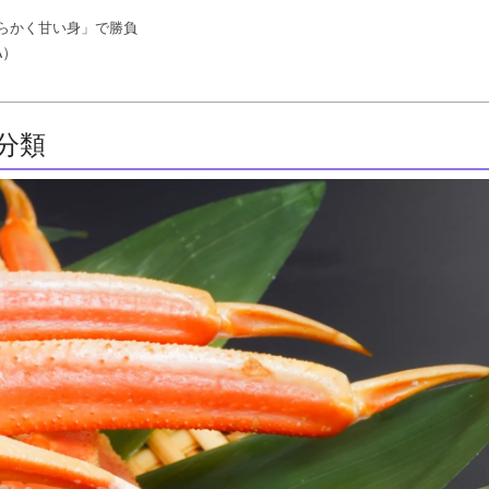
らかく甘い身」で勝負
A）
分類