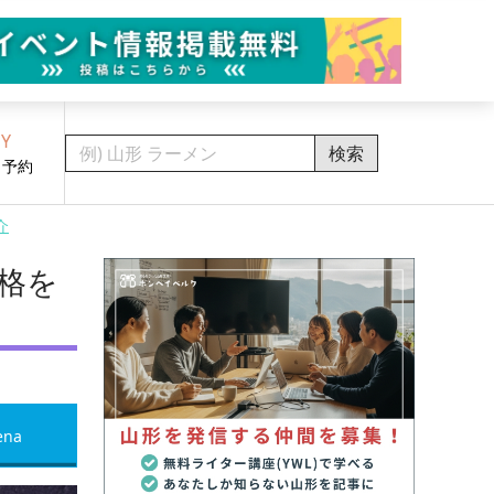
Y
検索
・予約
介
格を
ena