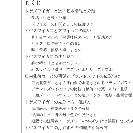
もくじ
トゲズワイガニとは？基本情報と分類
学名・生息域・分布
ズワイガニの仲間としての位置づけ
トゲズワイガニとズワイガニの違い
見た目で分かる「甲羅後縁のトゲ」と質感の差
サイズ・脚の長さ・色の違い
味・食感・価格の違いまとめ
トゲズワイガニの味と魅力
身の締まりと甘みのバランス
紅ズワイより濃厚、本ズワイよりリーズナブル
庄内北前ガニとの関係とブランドズワイの位置づけ
庄内北前ガニとは？庄内浜で水揚げされるブランドズワイ
ブランドズワイの中での比較（越前・松葉・加能・北前）
一般ズワイ・トゲズワイとの違い：タグ・漁期・品質管理
トゲズワイガニの見分け方・選び方
産地表示・種別表記・タグの有無
甲羅のトゲ・脚の形・色での見分け方
通販での注意点：トゲズワイを“本ズワイ”と誤認しないた
トゲズワイガニのおすすめの調理法や食べ方