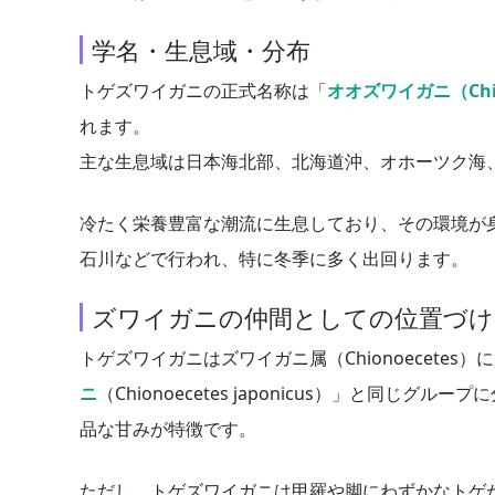
学名・生息域・分布
トゲズワイガニの正式名称は「
オオズワイガニ（Chion
れます。
主な生息域は日本海北部、北海道沖、オホーツク海、ベ
冷たく栄養豊富な潮流に生息しており、その環境が
石川などで行われ、特に冬季に多く出回ります。
ズワイガニの仲間としての位置づけ
トゲズワイガニはズワイガニ属（Chionoecetes
ニ
（Chionoecetes japonicus）」と同
品な甘みが特徴です。
ただし、トゲズワイガニは甲羅や脚にわずかなトゲ