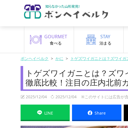
GOURMET
STAY
食べる
泊まる
ボンヘイベルク
かに
トゲズワイガニとは？ズワイガ
トゲズワイガニとは？ズワ
徹底比較！注目の庄内北前
2025/12/04
2025/12/04
※このサイトには広告が含
LINE
Share