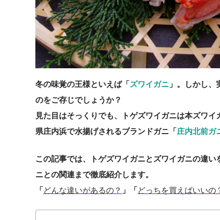
冬の味覚の王様といえば「
ズワイガニ
」。しかし、
のをご存じでしょうか？
見た目はそっくりでも、トゲズワイガニは本ズワイ
県庄内浜で水揚げされるブランドガニ「
庄内北前ガ
この記事では、トゲズワイガニとズワイガニの違い
ニとの関連まで徹底紹介します。
「
どんな違いがあるの？
」「
どっちを買えばいいの