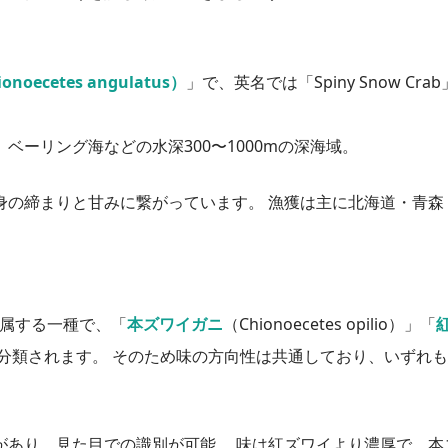
oecetes angulatus）
」で、英名では「Spiny Snow Cra
ーリング海などの水深300〜1000mの深海域。
身の締まりと甘みに繋がっています。 漁獲は主に北海道・青森
）に属する一種で、「
本ズワイガニ
（Chionoecetes opilio）」「
じグループに分類されます。 そのため味の方向性は共通しており、いずれ
があり、見た目での識別が可能。 味は紅ズワイより濃厚で、本