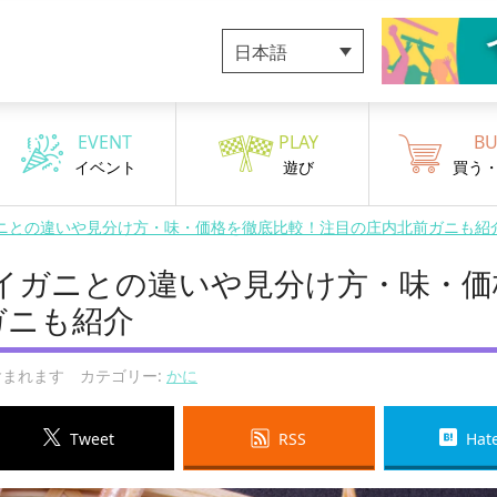
日本語
EVENT
PLAY
BU
イベント
遊び
買う
ニとの違いや見分け方・味・価格を徹底比較！注目の庄内北前ガニも紹
イガニとの違いや見分け方・味・価
ガニも紹介
まれます カテゴリー:
かに
Tweet
RSS
Hat