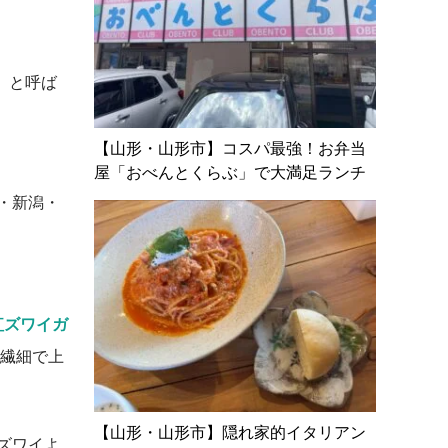
b」と呼ば
【山形・山形市】コスパ最強！お弁当
屋「おべんとくらぶ」で大満足ランチ
・新潟・
紅ズワイガ
も繊細で上
【山形・山形市】隠れ家的イタリアン
ズワイよ