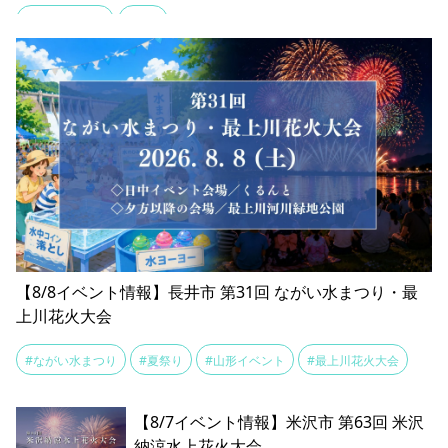
#山形イベント
#花火
【8/8イベント情報】長井市 第31回 ながい水まつり・最
上川花火大会
#ながい水まつり
#夏祭り
#山形イベント
#最上川花火大会
【8/7イベント情報】米沢市 第63回 米沢
納涼水上花火大会