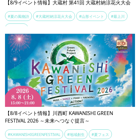
【8/9イベント情報】大蔵村 第41回 大蔵村納涼花火大会
#夏の風物詩
#大蔵村納涼花火大会
#山形イベント
#最上川
#花火大会
【8/8イベント情報】川西町 KAWANISHI GREEN
FESTIVAL 2026 ～未来へつなぐ提言～
#KAWANISHIGREENFESTIVAL
#地域創生
#夏フェス