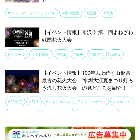
#ウィンターフェスティバル
#屋内観覧
#屋台
#花火
【イベント情報】米沢市 第二回よねざわ
戦国花火大会
#ドローン
#上杉鷹山
#戦国
#歴史
#米沢牛
#花火
【イベント情報】100年以上続く山形県
最古の花火大会 「水郷大江夏まつり灯ろ
う流し花火大会」の見どころを紹介！
#20号玉
#SNS
#シャトルバス
#フォトスポット
#マルシェ
#レジャーシート
#レトロな街並み
#交通規制
#大渋滞
#季節の風物詩
#山形県最古の花火大会
#折りたたみ椅子
#整理券
#最上川
#最上川湖畔
#有料観覧席