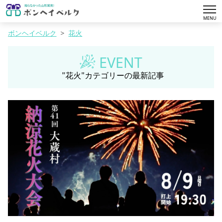
tog
MENU
nav
ボンヘイベルク
花火
EVENT
"花火"カテゴリーの最新記事