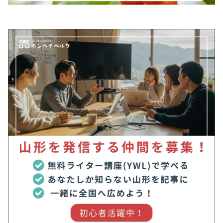
#水郷大江夏まつり
#河川敷
#灯ろう流し
#精霊流し
#臨時列車
#花火
#虫よけスプレー
#観覧禁止エリア
#露店
#青竹ちょうちんまつり