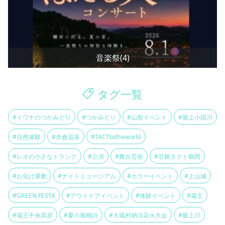
音楽祭(4)
タグ一覧
#イワナのつかみどり
#つかみどり
#山形イベント
#最上小国川
#自然体験
#赤倉温泉
#TACTtotheworld
#レオの小さなトランク
#公演
#舞台芸術
#荘銀タクト鶴岡
#お化け屋敷
#ナイトミュージアム
#ホラーイベント
#上山城
#GREEN FESTA
#アウトドアイベント
#体験イベント
#蔵王
#蔵王中央高原
#夏の風物詩
#大蔵村納涼花火大会
#最上川