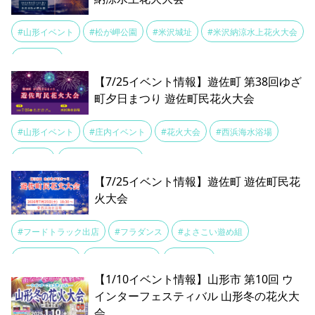
#山形イベント
#松が岬公園
#米沢城址
#米沢納涼水上花火大会
#花火大会
【7/25イベント情報】遊佐町 第38回ゆざ
町夕日まつり 遊佐町民花火大会
#山形イベント
#庄内イベント
#花火大会
#西浜海水浴場
#遊佐町
#遊佐町民花火大会
【7/25イベント情報】遊佐町 遊佐町民花
火大会
#フードトラック出店
#フラダンス
#よさこい遊め組
#西浜海水浴場
#遊佐町花火大会
#鳥海太鼓
【1/10イベント情報】山形市 第10回 ウ
インターフェスティバル 山形冬の花火大
会