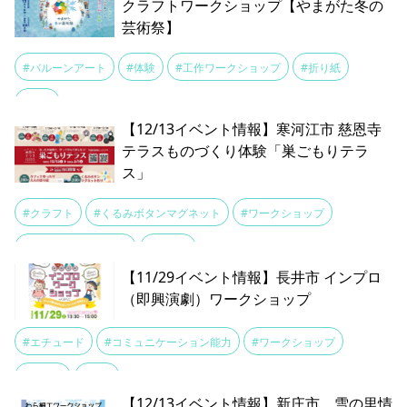
クラフトワークショップ【やまがた冬の
芸術祭】
#バルーンアート
#体験
#工作ワークショップ
#折り紙
#書道
【12/13イベント情報】寒河江市 慈恩寺
テラスものづくり体験「巣ごもりテラ
ス」
#クラフト
#くるみボタンマグネット
#ワークショップ
#工作ワークショップ
#慈恩寺
【11/29イベント情報】長井市 インプロ
（即興演劇）ワークショップ
#エチュード
#コミュニケーション能力
#ワークショップ
#即興劇
#演劇
【12/13イベント情報】新庄市 雪の里情