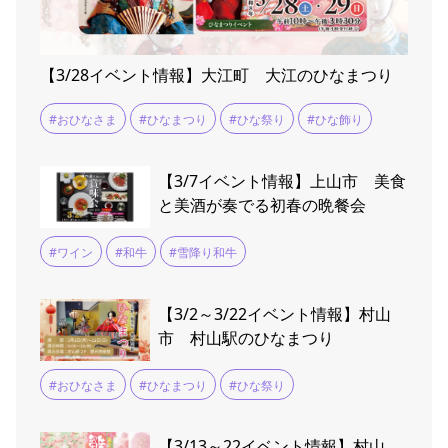
【3/28イベント情報】大江町 大江のひなまつり
#おひなさま
#ひなまつり
#ひな祭り
#ひな飾り
【3/7イベント情報】上山市 美食
と美酒が奏でる初春の晩餐会
#ワイン
#和牛
#雪降り和牛
【3/2～3/22イベント情報】村山
市 村山駅のひなまつり
#おひなさま
#ひなまつり
#ひな祭り
【3/13～22イベント情報】村山