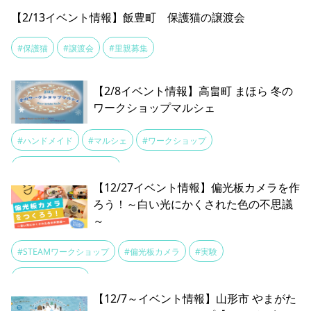
【2/13イベント情報】飯豊町 保護猫の譲渡会
#保護猫
#譲渡会
#里親募集
【2/8イベント情報】高畠町 まほら 冬の
ワークショップマルシェ
#ハンドメイド
#マルシェ
#ワークショップ
#高畠町文化ホールまほら
【12/27イベント情報】偏光板カメラを作
ろう！～白い光にかくされた色の不思議
～
#STEAMワークショップ
#偏光板カメラ
#実験
#探究教室ESTEM
【12/7～イベント情報】山形市 やまがた