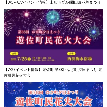
【8/5～8/7イベント情報】山形市 第64回山形花笠まつり
【7/25イベント情報】遊佐町 第38回ゆざ町夕日まつり 遊
佐町民花火大会