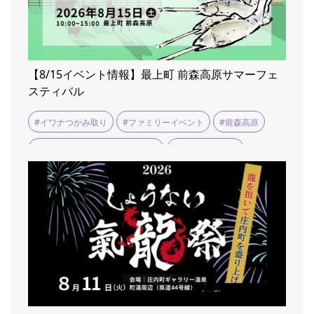
【8/15イベント情報】最上町 前森高原サマーフェ
スティバル
#イワナつかみ取り
#ファミリーイベント
#前森高原
#前森高原サマーフェスティバル
#夏休みお出かけ
#高原グルメ