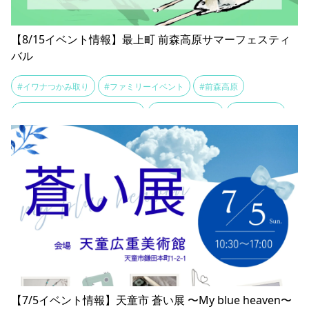
【8/15イベント情報】最上町 前森高原サマーフェスティ
バル
#イワナつかみ取り
#ファミリーイベント
#前森高原
#前森高原サマーフェスティバル
#夏休みお出かけ
#高原グルメ
【7/5イベント情報】天童市 蒼い展 〜My blue heaven〜