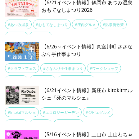
【6/21イベント情報】鶴岡市 あつみ温泉
おもてなしまつり2026
#あつみ温泉
#おもてなしまつり
#庄内グルメ
#温泉街散策
#足湯巡り
#食べ歩き
【6/26～イベント情報】真室川町 ささな
ぶり手仕事まつり
#クラフトフェス
#さなぶり手仕事まつり
#ワークショップ
#伝統工芸
#東北の作家
#真室川駅前商店街
【6/21イベント情報】新庄市 kitokitマル
シェ『死のマルシェ』
#kitokitマルシェ
#エコロジーガーデン
#ジビエグルメ
#マルシェ
#入棺体験
#死のマルシェ
【5/16イベント情報】上山市 上山わちゃ