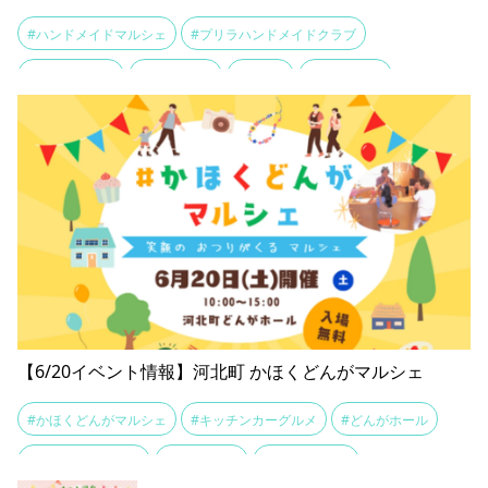
#ハンドメイドマルシェ
#プリラハンドメイドクラブ
#山形クラフト
#広重美術館
#蒼い展
#青モチーフ
【6/20イベント情報】河北町 かほくどんがマルシェ
#かほくどんがマルシェ
#キッチンカーグルメ
#どんがホール
#ハンドメイド雑貨
#地域活性化
#山形マルシェ