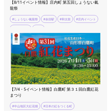
【8/11イベント情報】庄内町 第五回しょうない氣
龍祭
#しょうない氣龍祭
#余目駅
#和太鼓
#庄内イベント
#氣龍の乱舞
#町湯
【7/4・5イベント情報】白鷹町 第３１回白鷹紅花
まつり
#中山地区大紅花畑
#日本の紅をつくる町