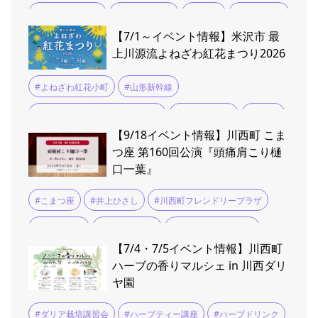
#白鷹紅花まつり
#紅花マルシェ
#荒砥駅
#風鈴まつり
【7/1～イベント情報】米沢市 最
上川源流よねざわ紅花まつり2026
#よねざわ紅花小町
#山形新幹線
#最上川源流よねざわ紅花まつり
#米沢イベント
#米沢織
【9/18イベント情報】川西町 こま
#紅花染め体験
つ座 第160回公演『頭痛肩こり樋
口一葉』
#こまつ座
#井上ひさし
#川西町フレンドリープラザ
#若村麻由美
#貫地谷しほり
#頭痛肩こり樋口一葉
【7/4・7/5イベント情報】川西町
ハーブの香りマルシェ in 川西ダリ
ヤ園
#ダリア栽培講習会
#ハーブティー講座
#ハーブドリンク