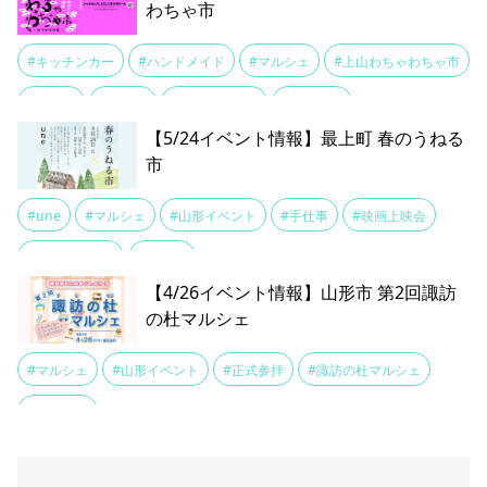
わちゃ市
#キッチンカー
#ハンドメイド
#マルシェ
#上山わちゃわちゃ市
#上山城
#上山市
#山形イベント
#月岡公園
【5/24イベント情報】最上町 春のうねる
市
#une
#マルシェ
#山形イベント
#手仕事
#映画上映会
#春のうねる市
#最上町
【4/26イベント情報】山形市 第2回諏訪
の杜マルシェ
#マルシェ
#山形イベント
#正式参拝
#諏訪の杜マルシェ
#諏訪神社