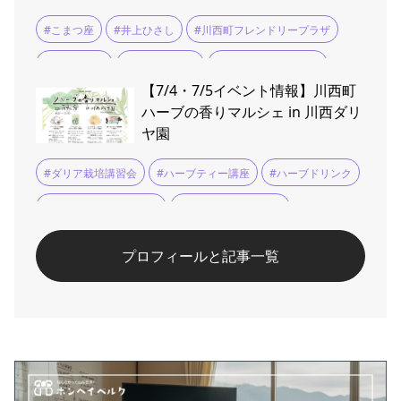
#こまつ座
#井上ひさし
#川西町フレンドリープラザ
#若村麻由美
#貫地谷しほり
#頭痛肩こり樋口一葉
【7/4・7/5イベント情報】川西町
ハーブの香りマルシェ in 川西ダリ
ヤ園
#ダリア栽培講習会
#ハーブティー講座
#ハーブドリンク
#ハーブの香りマルシェ
#ラベンダークラフト
#川西ダリヤ園
プロフィールと記事一覧