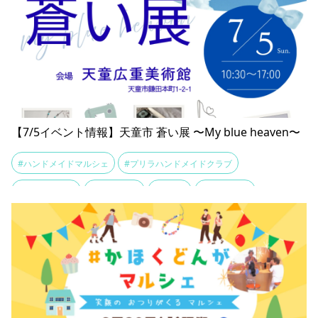
【7/5イベント情報】天童市 蒼い展 〜My blue heaven〜
#ハンドメイドマルシェ
#プリラハンドメイドクラブ
#山形クラフト
#広重美術館
#蒼い展
#青モチーフ