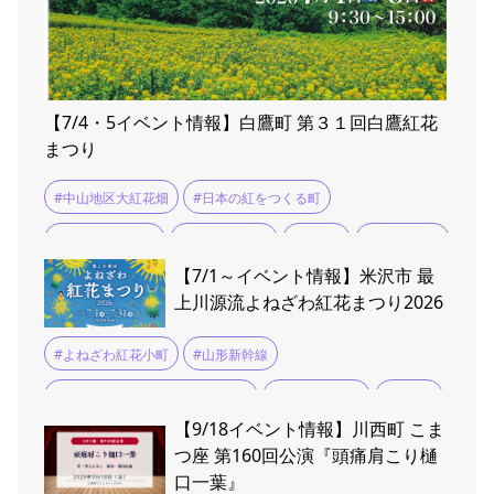
【7/4・5イベント情報】白鷹町 第３１回白鷹紅花
まつり
#中山地区大紅花畑
#日本の紅をつくる町
#白鷹紅花まつり
#紅花マルシェ
#荒砥駅
#風鈴まつり
【7/1～イベント情報】米沢市 最
上川源流よねざわ紅花まつり2026
#よねざわ紅花小町
#山形新幹線
#最上川源流よねざわ紅花まつり
#米沢イベント
#米沢織
【9/18イベント情報】川西町 こま
#紅花染め体験
つ座 第160回公演『頭痛肩こり樋
口一葉』