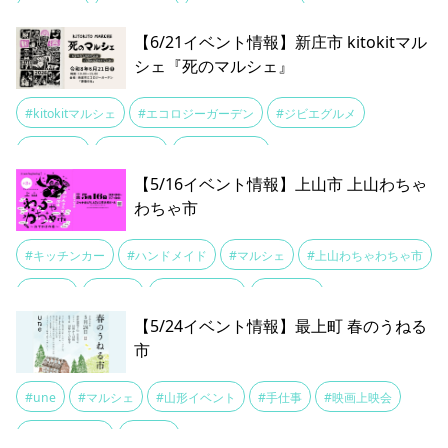
#伝統工芸
#東北の作家
#真室川駅前商店街
【6/21イベント情報】新庄市 kitokitマル
シェ『死のマルシェ』
#kitokitマルシェ
#エコロジーガーデン
#ジビエグルメ
#マルシェ
#入棺体験
#死のマルシェ
【5/16イベント情報】上山市 上山わちゃ
わちゃ市
#キッチンカー
#ハンドメイド
#マルシェ
#上山わちゃわちゃ市
#上山城
#上山市
#山形イベント
#月岡公園
【5/24イベント情報】最上町 春のうねる
市
#une
#マルシェ
#山形イベント
#手仕事
#映画上映会
#春のうねる市
#最上町