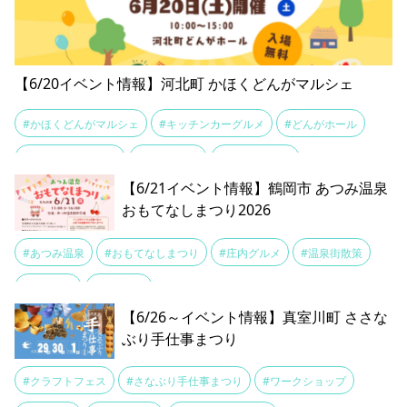
【6/20イベント情報】河北町 かほくどんがマルシェ
#かほくどんがマルシェ
#キッチンカーグルメ
#どんがホール
#ハンドメイド雑貨
#地域活性化
#山形マルシェ
【6/21イベント情報】鶴岡市 あつみ温泉
おもてなしまつり2026
#あつみ温泉
#おもてなしまつり
#庄内グルメ
#温泉街散策
#足湯巡り
#食べ歩き
【6/26～イベント情報】真室川町 ささな
ぶり手仕事まつり
#クラフトフェス
#さなぶり手仕事まつり
#ワークショップ