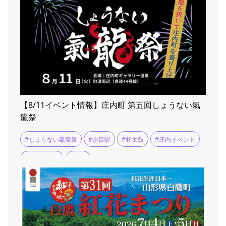
#高原グルメ
【8/11イベント情報】庄内町 第五回しょうない氣
龍祭
#しょうない氣龍祭
#余目駅
#和太鼓
#庄内イベント
#氣龍の乱舞
#町湯