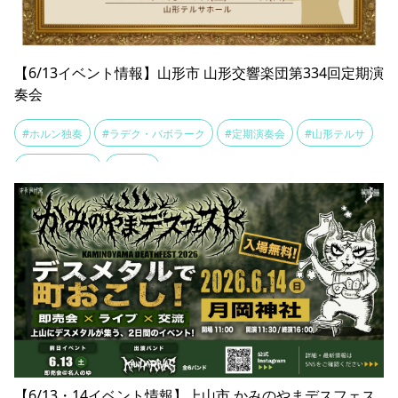
【6/13イベント情報】山形市 山形交響楽団第334回定期演
奏会
#ホルン独奏
#ラデク・バボラーク
#定期演奏会
#山形テルサ
#山形交響楽団
#阪哲朗
【6/13・14イベント情報】上山市 かみのやまデスフェス