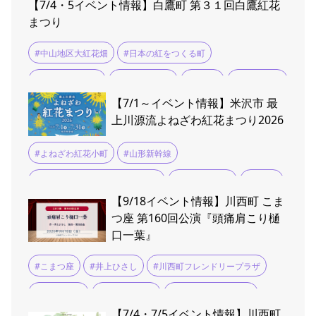
【7/4・5イベント情報】白鷹町 第３１回白鷹紅花
まつり
#中山地区大紅花畑
#日本の紅をつくる町
#白鷹紅花まつり
#紅花マルシェ
#荒砥駅
#風鈴まつり
【7/1～イベント情報】米沢市 最
上川源流よねざわ紅花まつり2026
#よねざわ紅花小町
#山形新幹線
#最上川源流よねざわ紅花まつり
#米沢イベント
#米沢織
【9/18イベント情報】川西町 こま
#紅花染め体験
つ座 第160回公演『頭痛肩こり樋
口一葉』
#こまつ座
#井上ひさし
#川西町フレンドリープラザ
#若村麻由美
#貫地谷しほり
#頭痛肩こり樋口一葉
【7/4・7/5イベント情報】川西町