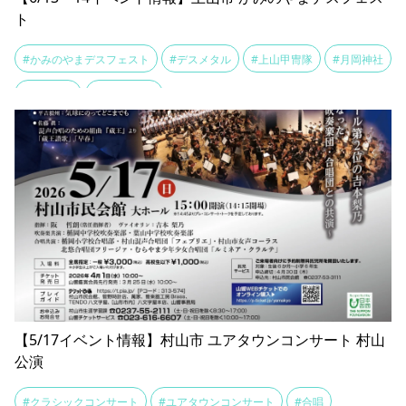
ト
#かみのやまデスフェスト
#デスメタル
#上山甲冑隊
#月岡神社
#町おこし
#音楽フェス
【5/17イベント情報】村山市 ユアタウンコンサート 村山
公演
#クラシックコンサート
#ユアタウンコンサート
#合唱