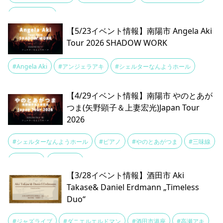
#山形交響楽団
【5/23イベント情報】南陽市 Angela Aki
Tour 2026 SHADOW WORK
#Angela Aki
#アンジェラアキ
#シェルターなんようホール
【4/29イベント情報】南陽市 やのとあが
つま(矢野顕子＆上妻宏光)Japan Tour
2026
#シェルターなんようホール
#ピアノ
#やのとあがつま
#三味線
#上妻宏光
#矢野顕子
【3/28イベント情報】酒田市 Aki
Takase& Daniel Erdmann „Timeless
Duo“
#ジャズライブ
#ダニエルエルドマン
#酒田市港座
#高瀬アキ