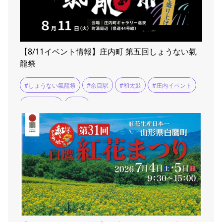
【8/11イベント情報】庄内町 第五回しょうない氣
龍祭
#しょうない氣龍祭
#余目駅
#和太鼓
#庄内イベント
#氣龍の乱舞
#町湯