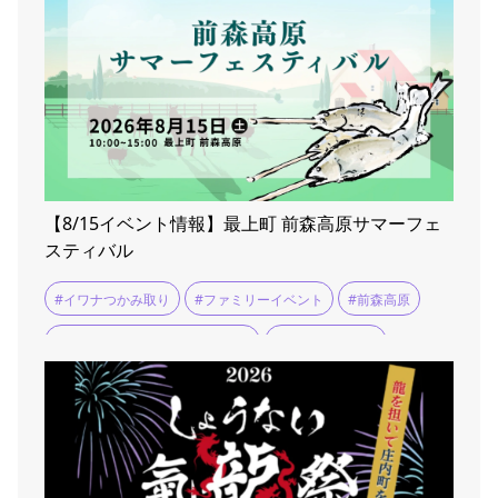
【8/15イベント情報】最上町 前森高原サマーフェ
スティバル
#イワナつかみ取り
#ファミリーイベント
#前森高原
#前森高原サマーフェスティバル
#夏休みお出かけ
#高原グルメ