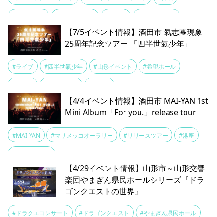
#吹奏楽共演
#山形交響楽団
#村山市
#村山市民会館
【7/5イベント情報】酒田市 氣志團現象
25周年記念ツアー 「四半世氣少年」
#ライブ
#四半世氣少年
#山形イベント
#希望ホール
#氣志團
#結成25周年
#酒田市
【4/4イベント情報】酒田市 MAI-YAN 1st
Mini Album「For you.」release tour
#MAI-YAN
#マリメッコオーラリー
#リリースツアー
#港座
#音楽イベント
【4/29イベント情報】山形市～山形交響
楽団やまぎん県民ホールシリーズ『ドラ
ゴンクエストの世界』
#ドラクエコンサート
#ドラゴンクエスト
#やまぎん県民ホール