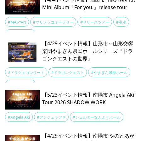
Mini Album「For you.」release tour
#MAI-YAN
#マリメッコオーラリー
#リリースツアー
#港座
#音楽イベント
【4/29イベント情報】山形市～山形交響
楽団やまぎん県民ホールシリーズ『ドラ
ゴンクエストの世界』
#ドラクエコンサート
#ドラゴンクエスト
#やまぎん県民ホール
#山形交響楽団
【5/23イベント情報】南陽市 Angela Aki
Tour 2026 SHADOW WORK
#Angela Aki
#アンジェラアキ
#シェルターなんようホール
【4/29イベント情報】南陽市 やのとあが