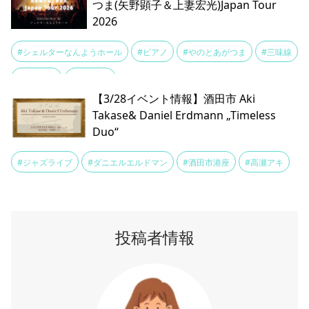
つま(矢野顕子＆上妻宏光)Japan Tour
2026
#シェルターなんようホール
#ピアノ
#やのとあがつま
#三味線
#上妻宏光
#矢野顕子
【3/28イベント情報】酒田市 Aki
Takase& Daniel Erdmann „Timeless
Duo“
#ジャズライブ
#ダニエルエルドマン
#酒田市港座
#高瀬アキ
投稿者情報