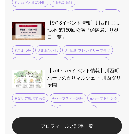
#よねざわ紅花小町
#山形新幹線
#最上川源流よねざわ紅花まつり
#米沢イベント
#米沢織
【9/18イベント情報】川西町 こま
#紅花染め体験
つ座 第160回公演『頭痛肩こり樋
口一葉』
#こまつ座
#井上ひさし
#川西町フレンドリープラザ
#若村麻由美
#貫地谷しほり
#頭痛肩こり樋口一葉
【7/4・7/5イベント情報】川西町
ハーブの香りマルシェ in 川西ダリ
ヤ園
#ダリア栽培講習会
#ハーブティー講座
#ハーブドリンク
#ハーブの香りマルシェ
#ラベンダークラフト
#川西ダリヤ園
プロフィールと記事一覧