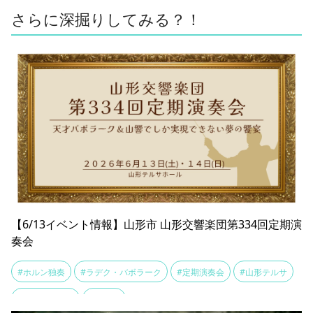
さらに深掘りしてみる？！
【6/13イベント情報】山形市 山形交響楽団第334回定期演
奏会
#ホルン独奏
#ラデク・バボラーク
#定期演奏会
#山形テルサ
#山形交響楽団
#阪哲朗