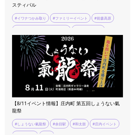
スティバル
#イワナつかみ取り
#ファミリーイベント
#前森高原
#前森高原サマーフェスティバル
#夏休みお出かけ
#高原グルメ
【8/11イベント情報】庄内町 第五回しょうない氣
龍祭
#しょうない氣龍祭
#余目駅
#和太鼓
#庄内イベント