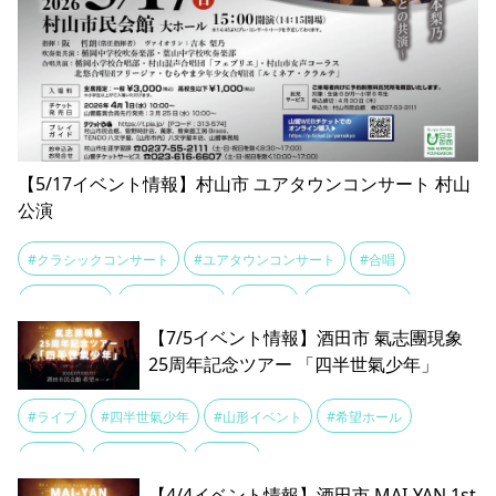
【5/17イベント情報】村山市 ユアタウンコンサート 村山
公演
#クラシックコンサート
#ユアタウンコンサート
#合唱
#吹奏楽共演
#山形交響楽団
#村山市
#村山市民会館
【7/5イベント情報】酒田市 氣志團現象
25周年記念ツアー 「四半世氣少年」
#ライブ
#四半世氣少年
#山形イベント
#希望ホール
#氣志團
#結成25周年
#酒田市
【4/4イベント情報】酒田市 MAI-YAN 1st