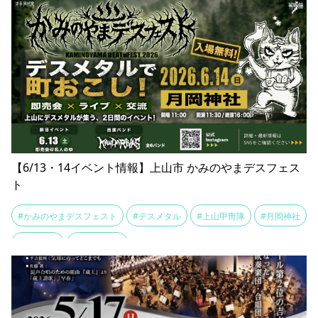
【6/13・14イベント情報】上山市 かみのやまデスフェス
ト
#かみのやまデスフェスト
#デスメタル
#上山甲冑隊
#月岡神社
#町おこし
#音楽フェス