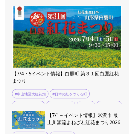
#氣龍の乱舞
#町湯
【7/4・5イベント情報】白鷹町 第３１回白鷹紅花
まつり
#中山地区大紅花畑
#日本の紅をつくる町
#白鷹紅花まつり
#紅花マルシェ
#荒砥駅
#風鈴まつり
【7/1～イベント情報】米沢市 最
上川源流よねざわ紅花まつり2026