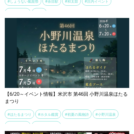
#しょうない氣龍祭
#余目駅
#和太鼓
#庄内イベント
#氣龍の乱舞
#町湯
【6/20～イベント情報】米沢市 第46回 小野川温泉ほたる
まつり
#ほたるまつり
#ホタル鑑賞
#初夏の風物詩
#小野川温泉
#温泉街散策
#源泉掛け流し