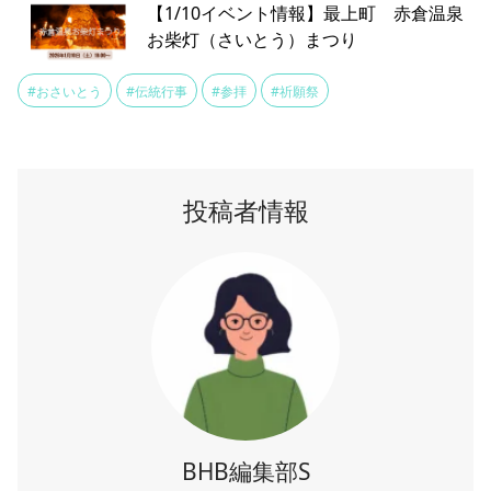
【1/10イベント情報】最上町 赤倉温泉
お柴灯（さいとう）まつり
#おさいとう
#伝統行事
#参拝
#祈願祭
投稿者情報
BHB編集部S