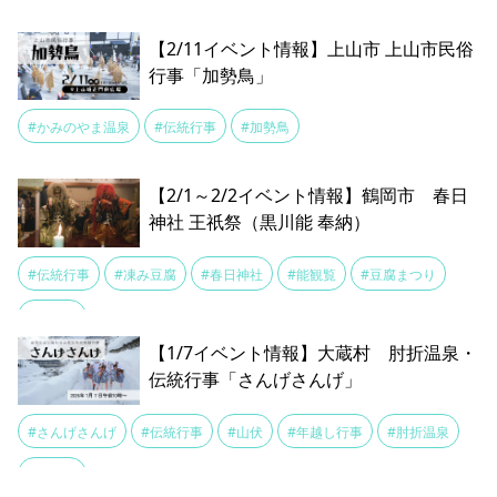
【2/11イベント情報】上山市 上山市民俗
行事「加勢鳥」
#かみのやま温泉
#伝統行事
#加勢鳥
【2/1～2/2イベント情報】鶴岡市 春日
神社 王祇祭（黒川能 奉納）
#伝統行事
#凍み豆腐
#春日神社
#能観覧
#豆腐まつり
#黒川能
【1/7イベント情報】大蔵村 肘折温泉・
伝統行事「さんげさんげ」
#さんげさんげ
#伝統行事
#山伏
#年越し行事
#肘折温泉
#餅つき