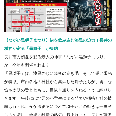
【ながい黒獅子まつり】街を飲み込む漆黒の迫力！長井の
精神が宿る「黒獅子」が集結
長井市の初夏を彩る最大の神事「ながい黒獅子まつり」
が、今年も開催されます！
「黒獅子」は、漆黒の頭に幾多の巻き毛、そして鋭い眼光
が特徴。市内各地の神社から集結した獅子たちが、勇壮な
笛や太鼓の音とともに、目抜き通りをうねるように練り歩
きます。午後には地元の小学生による発表や招待神社の披
露も行われ、夜が深まるにつれて獅子たちの動きは一層激
しさを増し、会場は独特の熱気に包まれます。長井が誇る