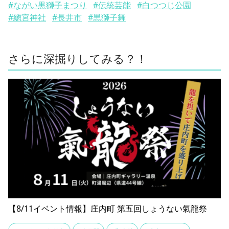
#ながい黒獅子まつり
#伝統芸能
#白つつじ公園
#總宮神社
#長井市
#黒獅子舞
さらに深掘りしてみる？！
【8/11イベント情報】庄内町 第五回しょうない氣龍祭