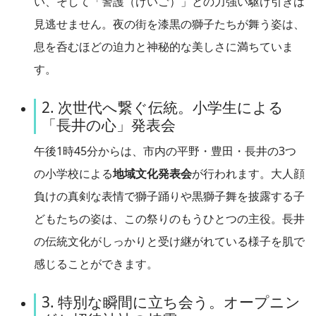
い、そして「警護（けいご）」との力強い駆け引きは
見逃せません。夜の街を漆黒の獅子たちが舞う姿は、
息を呑むほどの迫力と神秘的な美しさに満ちていま
す。
2. 次世代へ繋ぐ伝統。小学生による
「長井の心」発表会
午後1時45分からは、市内の平野・豊田・長井の3つ
の小学校による
地域文化発表会
が行われます。大人顔
負けの真剣な表情で獅子踊りや黒獅子舞を披露する子
どもたちの姿は、この祭りのもうひとつの主役。長井
の伝統文化がしっかりと受け継がれている様子を肌で
感じることができます。
3. 特別な瞬間に立ち会う。オープニン