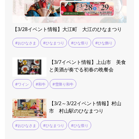
【3/28イベント情報】大江町 大江のひなまつり
#おひなさま
#ひなまつり
#ひな祭り
#ひな飾り
【3/7イベント情報】上山市 美食
と美酒が奏でる初春の晩餐会
#ワイン
#和牛
#雪降り和牛
【3/2～3/22イベント情報】村山
市 村山駅のひなまつり
#おひなさま
#ひなまつり
#ひな祭り