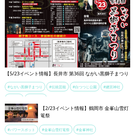
【5/23イベント情報】長井市 第36回 ながい黒獅子まつり
#ながい黒獅子まつり
#伝統芸能
#白つつじ公園
#總宮神社
#長井市
#黒獅子舞
【2/23イベント情報】鶴岡市 金峯山雪灯
篭祭
#パワースポット
#金峯山雪灯篭祭
#金峯神社