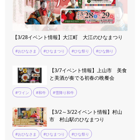
【3/28イベント情報】大江町 大江のひなまつり
#おひなさま
#ひなまつり
#ひな祭り
#ひな飾り
【3/7イベント情報】上山市 美食
と美酒が奏でる初春の晩餐会
#ワイン
#和牛
#雪降り和牛
【3/2～3/22イベント情報】村山
市 村山駅のひなまつり
#おひなさま
#ひなまつり
#ひな祭り