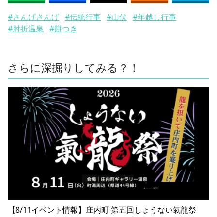
#さんげさんげ
#伝統行事
#山伏
#年越し行事
#肘折温泉
#餅つき
さらに深掘りしてみる？！
【8/11イベント情報】庄内町 第五回しょうない氣龍祭