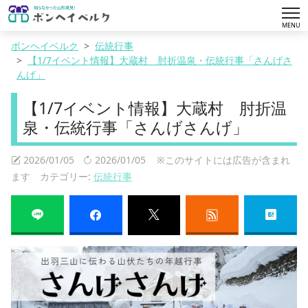
tog
MENU
nav
ボンヘイベルク
伝統行事
【1/7イベント情報】大蔵村 肘折温泉・伝統行事「さんげさ
んげ」
【1/7イベント情報】大蔵村 肘折温
泉・伝統行事「さんげさんげ」
2026/01/05
2026/01/05
※このサイトには広告が含まれ
ます カテゴリー:
伝統行事