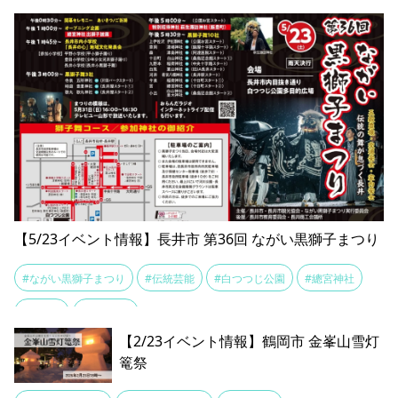
【5/23イベント情報】長井市 第36回 ながい黒獅子まつり
#ながい黒獅子まつり
#伝統芸能
#白つつじ公園
#總宮神社
#長井市
#黒獅子舞
【2/23イベント情報】鶴岡市 金峯山雪灯
篭祭