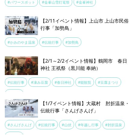
#パワースポット
#金峯山雪灯篭祭
#金峯神社
【2/11イベント情報】上山市 上山市民俗
行事「加勢鳥」
#かみのやま温泉
#伝統行事
#加勢鳥
【2/1～2/2イベント情報】鶴岡市 春日
神社 王祇祭（黒川能 奉納）
#伝統行事
#凍み豆腐
#春日神社
#能観覧
#豆腐まつり
#黒川能
【1/7イベント情報】大蔵村 肘折温泉・
伝統行事「さんげさんげ」
#さんげさんげ
#伝統行事
#山伏
#年越し行事
#肘折温泉