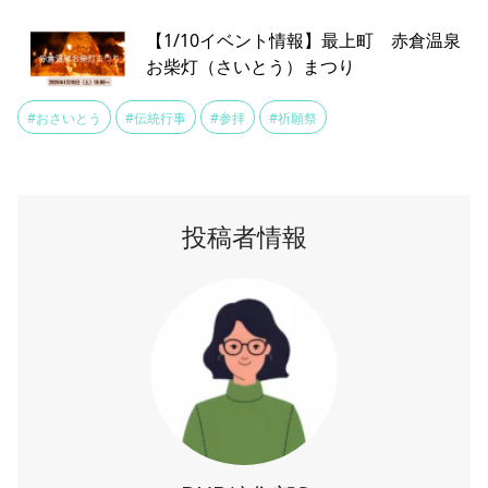
#餅つき
【1/10イベント情報】最上町 赤倉温泉
お柴灯（さいとう）まつり
#おさいとう
#伝統行事
#参拝
#祈願祭
投稿者情報