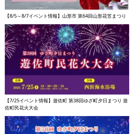
【8/5～8/7イベント情報】山形市 第64回山形花笠まつり
【7/25イベント情報】遊佐町 第38回ゆざ町夕日まつり 遊
佐町民花火大会