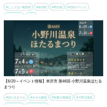
#しょうない氣龍祭
#余目駅
#和太鼓
#庄内イベント
#氣龍の乱舞
#町湯
【6/20～イベント情報】米沢市 第46回 小野川温泉ほたる
まつり
#ほたるまつり
#ホタル鑑賞
#初夏の風物詩
#小野川温泉
#温泉街散策
#源泉掛け流し