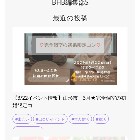
BHB編集部S
最近の投稿
【3/22イベント情報】山形市 3月★完全個室の初
婚限定コ
#出会い
#出会いイベント
#大人婚活
#婚活
#婚活イベント