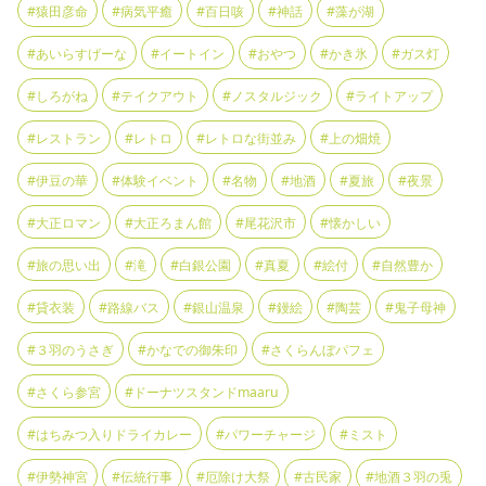
#猿田彦命
#病気平癒
#百日咳
#神話
#藻が湖
#あいらすげーな
#イートイン
#おやつ
#かき氷
#ガス灯
#しろがね
#テイクアウト
#ノスタルジック
#ライトアップ
#レストラン
#レトロ
#レトロな街並み
#上の畑焼
#伊豆の華
#体験イベント
#名物
#地酒
#夏旅
#夜景
#大正ロマン
#大正ろまん館
#尾花沢市
#懐かしい
#旅の思い出
#滝
#白銀公園
#真夏
#絵付
#自然豊か
#貸衣装
#路線バス
#銀山温泉
#鏝絵
#陶芸
#鬼子母神
#３羽のうさぎ
#かなでの御朱印
#さくらんぼパフェ
#さくら参宮
#ドーナツスタンドmaaru
#はちみつ入りドライカレー
#パワーチャージ
#ミスト
#伊勢神宮
#伝統行事
#厄除け大祭
#古民家
#地酒３羽の兎