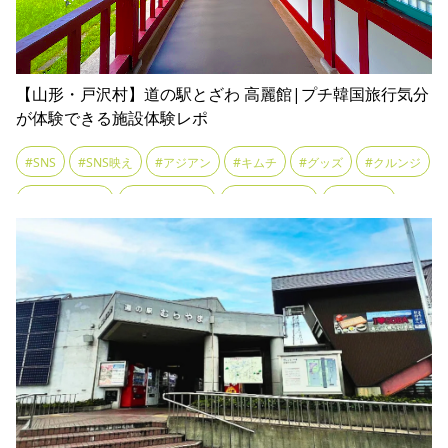
【山形・戸沢村】道の駅とざわ 高麗館|プチ韓国旅行気分
が体験できる施設体験レポ
#SNS
#SNS映え
#アジアン
#キムチ
#グッズ
#クルンジ
#チマチョゴリ
#テーマパーク
#テイクアウト
#トッポギ
#ビビンバ
#フォトスポット
#ホットク
#リトル韓国
#冷麺
#幻想的
#撮影スポット
#異国感
#韓国
#韓国グルメ
#韓国ラーメン