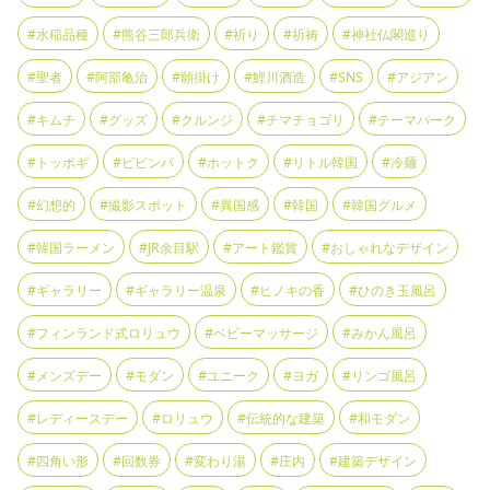
#水稲品種
#熊谷三郎兵衛
#祈り
#祈祷
#神社仏閣巡り
#聖者
#阿部亀治
#願掛け
#鯉川酒造
#SNS
#アジアン
#キムチ
#グッズ
#クルンジ
#チマチョゴリ
#テーマパーク
#トッポギ
#ビビンバ
#ホットク
#リトル韓国
#冷麺
#幻想的
#撮影スポット
#異国感
#韓国
#韓国グルメ
#韓国ラーメン
#JR余目駅
#アート鑑賞
#おしゃれなデザイン
#ギャラリー
#ギャラリー温泉
#ヒノキの香
#ひのき玉風呂
#フィンランド式ロリュウ
#ベビーマッサージ
#みかん風呂
#メンズデー
#モダン
#ユニーク
#ヨガ
#リンゴ風呂
#レディースデー
#ロリュウ
#伝統的な建築
#和モダン
#四角い形
#回数券
#変わり湯
#庄内
#建築デザイン