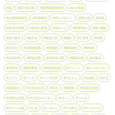
#夏
#夏の例大祭
#夏季限定御朱印
#太太神楽
#山形県南陽市
#平安時代
#映えスポット
#映え旅
#本殿
#東北の伊勢
#東北の霊場
#水みくじ
#熊野信仰
#直江兼続
#秋の参宮
#花手水
#風花小径
#風鈴
#三宝寺
#住職
#信長公
#天童織田藩
#宣教師
#建勲神社
#御祭神
#戊辰戦争
#明智光秀
#本能寺の変
#織田信長
#肖像画
#菩提寺
#豊臣秀吉
#阿弥陀如来
#イベント
#キッチンカー
#ジブリ
#トトロ
#トトロの木
#マルシェ
#夫婦杉
#子宝
#家族向け
#小杉の大杉
#巨木
#御神木
#指定記念物
#神聖な空間
#３月のライオン
#ガイド
#コラボ
#タイトル戦
#と金
#ふるさと
#プロ棋士
#マンホール