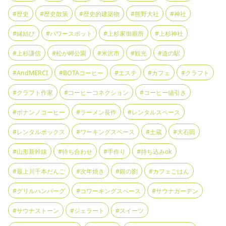
#歴史
#歴史散策
#歴史的建築物
#熊野大社
#神社
#縁結び
#パワースポット
#上杉家御廟所
#上杉神社
#上杉謙信
#松が岬公園
#米沢市
#観光
#道の駅
#AndMERCI
#BOTAコーヒー
#エステ
#カフェ
#クラフト
#クラフト作家
#コーヒーコネクション
#コーヒー値引き
#ボナンノコーヒー
#ラーメン長作
#レンタルスペース
#レンタルボックス
#ワーキングスペース
#土蔵
#大石田
#山形新幹線
#待ち合わせ
#手作り
#持ち込みok
#最上川千本だんご
#次年焼き
#銀の劉
#カフェごはん
#グリルハンバーグ
#コワーキングスペース
#サウナガーデン
#サウナストーン
#ジェラート
#スイーツ