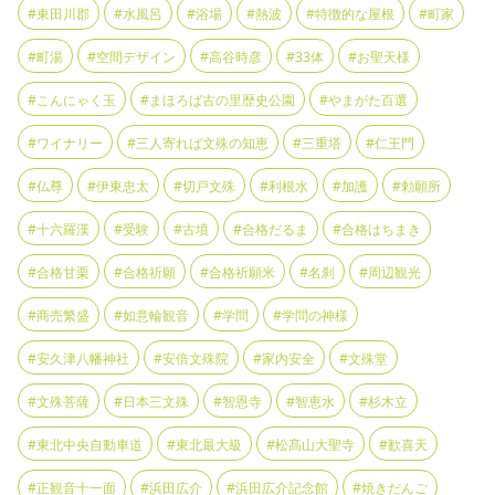
#東田川郡
#水風呂
#浴場
#熱波
#特徴的な屋根
#町家
#町湯
#空間デザイン
#高谷時彦
#33体
#お聖天様
#こんにゃく玉
#まほろば古の里歴史公園
#やまがた百選
#ワイナリー
#三人寄れば文殊の知恵
#三重塔
#仁王門
#仏尊
#伊東忠太
#切戸文殊
#利根水
#加護
#勅願所
#十六羅漢
#受験
#古墳
#合格だるま
#合格はちまき
#合格甘栗
#合格祈願
#合格祈願米
#名刹
#周辺観光
#商売繁盛
#如意輪観音
#学問
#学問の神様
#安久津八幡神社
#安倍文殊院
#家内安全
#文殊堂
#文殊菩薩
#日本三文殊
#智恩寺
#智恵水
#杉木立
#東北中央自動車道
#東北最大級
#松髙山大聖寺
#歓喜天
#正観音十一面
#浜田広介
#浜田広介記念館
#焼きだんご