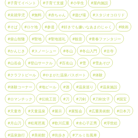
#子育てイベント
#子育て支援
#小学生
#屋内施設
#未就学児
#無料
#赤ちゃん
#遊び場
#スタジオコロリド
#そば
#ロケ地
#参道
#好きでも嫌いなあまのじゃく
#映画
#柴山智隆
#聖地
#聖地巡礼
#観音
#青春ファンタジー
#かんじき
#スノーシュー
#冬山
#冬山入門
#古寺
#山岳会
#登山サークル
#百名山
#雪
#雪あそび
#クラフトビール
#やまがた温泉パスポート
#体験
#体験コーナー
#地ビール
#酒
#温泉巡り
#温泉施設
#ロマンチック
#伝統工芸
#刀
#刀剣
#刀剣女子
#国宝
#天童市
#天童温泉
#展示
#展覧会
#広重美術館
#日本刀
#月山刀
#松尾芭蕉
#歌川広重
#水心子正秀
#浮世絵
#温泉旅行
#美術館
#街歩き
#アルミ缶風車