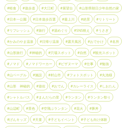
#軽食
#遊歩道
#大江町
#展望台
#山形県朝日少年自然の家
#日本一公園
#日本遊歩百選
#最上川
#絶景
#リトリート
#リフレッシュ
#旅行
#湯めぐり
#SNS映え
#うさぎ
#かみのやま温泉
#日帰り温泉
#露天風呂
#おでかけ
#名所
#山形旅行
#神秘的
#穴場スポット
#自然
#観光スポット
#ノマド
#ノマドワーカー
#ピザヌーマ
#仕事
#勉強
#山ベーグル
#施設
#村山市
#フォトスポット
#丸池様
#山形 神秘的
#遊佐
#おでん
#カレーライス
#しおたん
#シャトルバス
#まんだらの里
#ランタン
#ランタン祭り
#山辺町
#景色
#空飛ぶランタン
#花火
#豚丼
#げんキッズ
#天童
#子どもイベント
#子ども向け体験