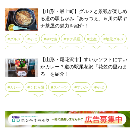
#鉄道
#鉄道ファン
#鉄道むすめ
#長井ダム
#鮎貝りんご
#ソフトクリーム
#ドライブ
#パン
#フードコート
#道の駅
#郷土料理
【山形・最上町】グルメと景観が楽しめ
#醤油ラーメン
#長距離ドライブ
#ファミリー
#ぷくちゃん
#ベーカリー
#やまべ牛乳
る道の駅もがみ「あっつぇ」＆川の駅ヤ
#陽夏妃
#青梅
#鳥中華
ナ茶屋の魅力を紹介！
#ラーメン
#ラフランス
#ランチ
#リニューアルオープン
#ワイン
#休憩所
#公園
#味噌
#国道287号線沿い
#土産
#グルメ
#そば
#やな漁
#ヤナ茶屋
#土産
#地元グルメ
#大型駐車場
#大江町
#子連れ
#定食
#小鵜飼舟
#散歩
#地元食材
#小国川
#川魚
#温泉
#産直
#絶品
#観光
【山形・尾花沢市】すいかソフトにすい
#散策
#新鮮
#最上川舟唄
#果物
#温泉
#無料wifi
#道の駅
#鮎
#鮎漁
かカレー？道の駅尾花沢「花笠の里ねま
#焼きたてパン
#特産品
る」を紹介！
#直売
#米粉
#芋煮
#西山杉
#観光
#農産
#農産物
#道の駅
#道の駅おおえ
#酒
#カレー
#くじら餅
#スイーツ
#すいか
#そば
#野菜
#ソフトクリーム
#ねまる
#ラーメン
#ラーメン好きと繋がりたい
#ランチ
#土産
#尾花沢すいか
#花笠
#農産物
#道の駅