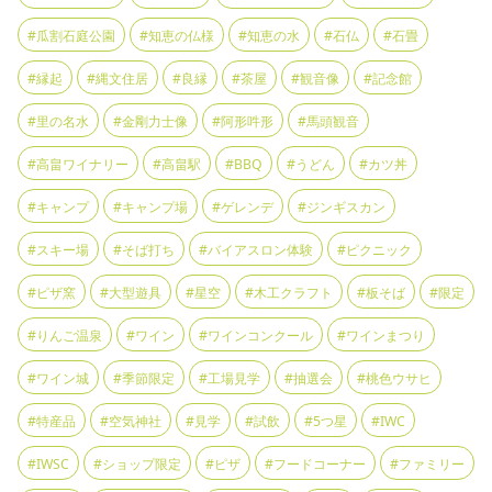
#瓜割石庭公園
#知恵の仏様
#知恵の水
#石仏
#石畳
#縁起
#縄文住居
#良縁
#茶屋
#観音像
#記念館
#里の名水
#金剛力士像
#阿形吽形
#馬頭観音
#高畠ワイナリー
#高畠駅
#BBQ
#うどん
#カツ丼
#キャンプ
#キャンプ場
#ゲレンデ
#ジンギスカン
#スキー場
#そば打ち
#バイアスロン体験
#ピクニック
#ピザ窯
#大型遊具
#星空
#木工クラフト
#板そば
#限定
#りんご温泉
#ワイン
#ワインコンクール
#ワインまつり
#ワイン城
#季節限定
#工場見学
#抽選会
#桃色ウサヒ
#特産品
#空気神社
#見学
#試飲
#5つ星
#IWC
#IWSC
#ショップ限定
#ピザ
#フードコーナー
#ファミリー