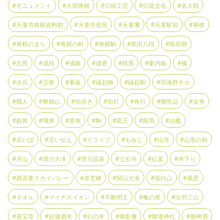
#モニュメント
#人間将棋
#伝統工芸
#伝統文化
#名人戦
#天童市将棋資料館
#天童市役所
#天童藩
#天童駅前
#将棋
#将棋のまち
#将棋の町
#将棋駒
#島田八段
#島田開
#左馬
#成桂
#成銀
#成香
#桂馬
#案内板
#橋
#歩兵
#王将
#看板
#縁起物
#縁起駒
#羽海野チカ
#職人
#舞鶴山
#街歩き
#街灯
#角行
#贈答品
#金将
#銀将
#飛車
#香車
#駒
#龍王
#龍馬
#治癒
#石いぼ
#言い伝え
#ドライブ
#もみじ
#山寺
#山形の秋
#月山
#滑川大滝
#滑川温泉
#立石寺
#紅葉
#舟下り
#西吾妻スカイバレー
#赤芝峡
#関山大滝
#面白山
#風景
#タオル
#マイナスイオン
#不動明王
#亀の尾
#出羽三山
#善宝寺
#好適酒米
#幻の米
#御影像
#御瀧神社
#御神酒