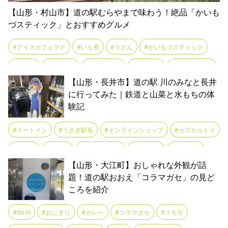
【山形・村山市】道の駅むらやまで味わう！絶品「かいも
づスティック」とおすすめグルメ
#アイスカフェラテ
#いも煮
#うどん
#かいもづスティック
#カレー
#コーヒー
#ジェラート
#スイーツ
#ソースカツ丼
【山形・長井市】道の駅 川のみなと長井
#そば
#そばジェラート
#そばパフェ
#ドライブ
に行ってみた｜鉄道と山菜と水もちの体
験記
#とんかつ定食
#ナポリタン
#パフェ
#フードコート
#まゆ玉
#ランチ
#リニューアルオープン
#りんごジュース
#イートイン
#うさぎ駅長
#オンラインショップ
#カプセルトイ
#ロースかつ丼
#伝統食
#冷たいラーメン
#名物
#カレー
#けん玉
#ご当地グルメ
#スイーツ
#ドライブ
【山形・大江町】おしゃれな外観が話
#味噌ラーメン
#和スイーツ
#土産
#天丼
#山形グルメ
#バーニック・ナガイ
#フラワー長井線
#もっちぃ
#ランチ
題！道の駅おおえ「コラマガセ」の見ど
#山形ブランド牛
#山形牛
#山形牛ステーキ重
#平牧三元豚
ころを紹介
#レストラン
#レンタサイクル
#三階滝
#名産品
#土産
#庄内豚
#村山市
#板そば
#梅ソーダ
#水出しコーヒー
#山菜
#水もち
#特産品
#登録有形文化財
#観光
#道の駅
#Wi‑Fi
#おにぎり
#カレー
#コラマガセ
#スモモ
#特産品
#直売コーナー
#米沢豚
#蔵王牛コロッケ
#農産物