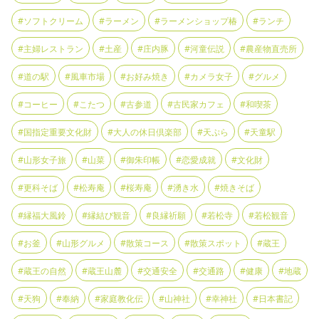
#ソフトクリーム
#ラーメン
#ラーメンショップ椿
#ランチ
#主婦レストラン
#土産
#庄内豚
#河童伝説
#農産物直売所
#道の駅
#風車市場
#お好み焼き
#カメラ女子
#グルメ
#コーヒー
#こたつ
#古参道
#古民家カフェ
#和喫茶
#国指定重要文化財
#大人の休日倶楽部
#天ぷら
#天童駅
#山形女子旅
#山菜
#御朱印帳
#恋愛成就
#文化財
#更科そば
#松寿庵
#桜寿庵
#湧き水
#焼きそば
#縁福大風鈴
#縁結び観音
#良縁祈願
#若松寺
#若松観音
#お釜
#山形グルメ
#散策コース
#散策スポット
#蔵王
#蔵王の自然
#蔵王山麓
#交通安全
#交通路
#健康
#地蔵
#天狗
#奉納
#家庭教化伝
#山神社
#幸神社
#日本書記