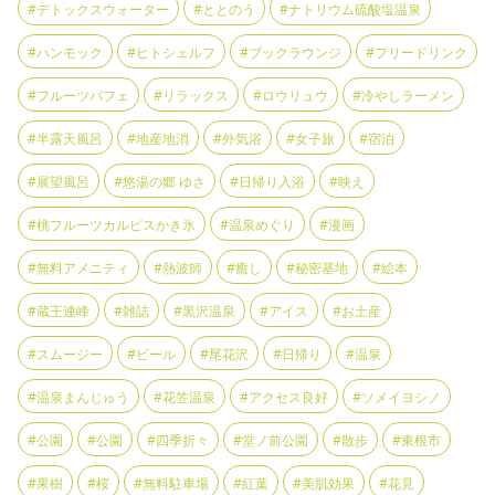
#デトックスウォーター
#ととのう
#ナトリウム硫酸塩温泉
#ハンモック
#ヒトシェルフ
#ブックラウンジ
#フリードリンク
#フルーツパフェ
#リラックス
#ロウリュウ
#冷やしラーメン
#半露天風呂
#地産地消
#外気浴
#女子旅
#宿泊
#展望風呂
#悠湯の郷 ゆさ
#日帰り入浴
#映え
#桃フルーツカルピスかき氷
#温泉めぐり
#漫画
#無料アメニティ
#熱波師
#癒し
#秘密基地
#絵本
#蔵王連峰
#雑誌
#黒沢温泉
#アイス
#お土産
#スムージー
#ビール
#尾花沢
#日帰り
#温泉
#温泉まんじゅう
#花笠温泉
#アクセス良好
#ソメイヨシノ
#公園
#公園
#四季折々
#堂ノ前公園
#散歩
#東根市
#果樹
#桜
#無料駐車場
#紅葉
#美肌効果
#花見