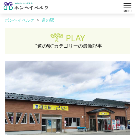
tog
MENU
nav
ボンヘイベルク
道の駅
PLAY
"道の駅"カテゴリーの最新記事