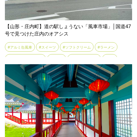
【山形・庄内町】道の駅しょうない「風車市場」│国道47
号で見つけた庄内のオアシス
#アルミ缶風車
#スイーツ
#ソフトクリーム
#ラーメン
#ラーメンショップ椿
#ランチ
#主婦レストラン
#土産
#庄内豚
#河童伝説
#豚丼
#農産物直売所
#道の駅
#風車市場