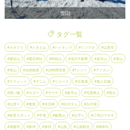
雪(2)
タグ一覧
#カタクリ
#ときえ山
#ハイキング
#ミツマタ
#山形市
#愛宕山
#愛宕神社
#時枝山
#深沢不動尊
#炭沢山
#登山
#登山
#自然散策
#24時間営業
#Tシャツ
#アメカジ
#スウェット
#デニム
#リユース
#古着屋
#無人店舗
#買い物
#カヌー
#サウナ
#倉手山
#写真映え
#屋台
#山登り
#散策
#水没林
#白川ダム
#白川湖
#絶景スポット
#芋煮
#飯豊山
#お守り
#三羽のウサギ
#南陽市
#参拝
#参拝
#山形
#山形観光
#御朱印