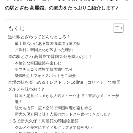
の駅とざわ 高麗館」の魅力をたっぷりご紹介します♪
もくじ
道の駅とざわってどんなところ？
最上川沿いにある異国情緒漂う道の駅
戸沢村に韓国文化が広まった理由
道の駅とざわ 高麗館で韓国気分を味わおう！
本格的な韓国建築を楽しむ
チマチョゴリ体験で韓国旅行気分
SNS映え！フォトスポットをご紹介
本場の味を楽しめる！レストランColina（コリィナ）で韓国
グルメを味わおう♪
韓国の定番グルメから人気スイーツまで！豊富なメニューが
魅力
眺めも抜群！広々空間で韓国料理が楽しめる
新大久保と同じ味！人気のホットクを食べてきました♪
まるで新大久保！高麗館の韓国物産館
グルメや美容にアイドルグッズまで勢ぞろい！