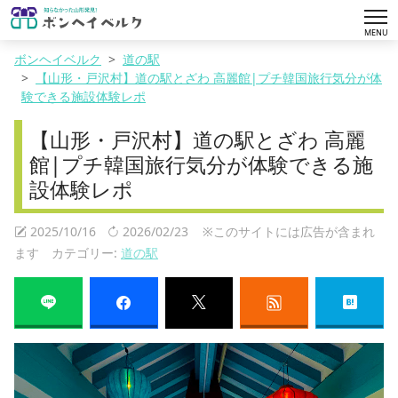
tog
MENU
nav
ボンヘイベルク
道の駅
【山形・戸沢村】道の駅とざわ 高麗館|プチ韓国旅行気分が体
験できる施設体験レポ
【山形・戸沢村】道の駅とざわ 高麗
館|プチ韓国旅行気分が体験できる施
設体験レポ
2025/10/16
2026/02/23
※このサイトには広告が含まれ
ます カテゴリー:
道の駅