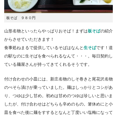
板そば ９８０円
山形名物といったらやっぱりおそば！まずは
板そば
の紹介
からさせていただきます！
食事処ねまるで提供しているそばはなんと
生そば
です！道
の駅なのに生そばを食べられるなんて・・・。毎日契約し
ている麺屋さんが持ってきてくれるそうです。
付け合わせの小皿には、新庄名物のしそ巻きと尾花沢名物
のぺそら漬けが乗っていました。麺はしっかりとコシがあ
り、つゆは少し甘め。初めは甘めのつゆは珍しいと思いま
したが、付け合わせはどちらも辛めのもの。箸休めにと小
皿を食べた後に麺をすするとなんと丁度いい塩梅になって