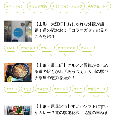
#まゆ玉
#ランチ
#リニューアルオープン
#りんごジュース
#イートイン
#うさぎ駅長
#オンラインショップ
#カプセルトイ
#ロースかつ丼
#伝統食
#冷たいラーメン
#名物
#カレー
#けん玉
#ご当地グルメ
#スイーツ
#ドライブ
【山形・大江町】おしゃれな外観が話
#味噌ラーメン
#和スイーツ
#土産
#天丼
#山形グルメ
#バーニック・ナガイ
#フラワー長井線
#もっちぃ
#ランチ
題！道の駅おおえ「コラマガセ」の見ど
#山形ブランド牛
#山形牛
#山形牛ステーキ重
#平牧三元豚
ころを紹介
#レストラン
#レンタサイクル
#三階滝
#名産品
#土産
#庄内豚
#村山市
#板そば
#梅ソーダ
#水出しコーヒー
#山菜
#水もち
#特産品
#登録有形文化財
#観光
#道の駅
#Wi‑Fi
#おにぎり
#カレー
#コラマガセ
#スモモ
#特産品
#直売コーナー
#米沢豚
#蔵王牛コロッケ
#農産物
#鉄道
#鉄道ファン
#鉄道むすめ
#長井ダム
#鮎貝りんご
#ソフトクリーム
#ドライブ
#パン
#フードコート
#道の駅
#郷土料理
【山形・最上町】グルメと景観が楽しめ
#醤油ラーメン
#長距離ドライブ
#ファミリー
#ぷくちゃん
#ベーカリー
#やまべ牛乳
る道の駅もがみ「あっつぇ」＆川の駅ヤ
#陽夏妃
#青梅
#鳥中華
ナ茶屋の魅力を紹介！
#ラーメン
#ラフランス
#ランチ
#リニューアルオープン
#ワイン
#休憩所
#公園
#味噌
#国道287号線沿い
#土産
#グルメ
#そば
#やな漁
#ヤナ茶屋
#土産
#地元グルメ
#大型駐車場
#大江町
#子連れ
#定食
#小鵜飼舟
#散歩
#地元食材
#小国川
#川魚
#温泉
#産直
#絶品
#観光
【山形・尾花沢市】すいかソフトにすい
#散策
#新鮮
#最上川舟唄
#果物
#温泉
#無料wifi
#道の駅
#鮎
#鮎漁
かカレー？道の駅尾花沢「花笠の里ねま