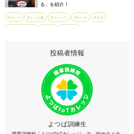
#焼きたてパン
#特産品
る」を紹介！
#直売
#米粉
#芋煮
#西山杉
#観光
#農産
#農産物
#道の駅
#道の駅おおえ
#酒
#カレー
#くじら餅
#スイーツ
#すいか
#そば
#野菜
#ソフトクリーム
#ねまる
#ラーメン
#ラーメン好きと繋がりたい
#ランチ
#土産
#尾花沢すいか
投稿者情報
#花笠
#農産物
#道の駅
よつば訓練生
職業訓練校「よつばIoTカレッジ」で、Webライテ