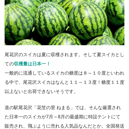
尾花沢のスイカは夏に収穫されます。そして夏スイカとし
ての
収穫量は日本一！
一般的に流通しているスイカの糖度は８～１０度といわれ
る中で、尾花沢スイカはなんと１１～１３度！糖度１１度
以上ないと出荷できないそうです。
道の駅尾花沢「花笠の里 ねまる」では、そんな厳選され
た日本一のスイカが7月～8月の最盛期に特設テントにて
販売され、飛ぶように売れる人気品なんだとか。全国発送