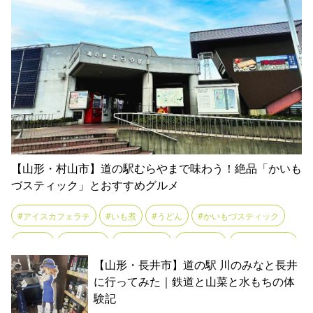
#ビビンバ
#フォトスポット
#ホットク
#リトル韓国
#冷麺
#幻想的
#撮影スポット
#異国感
#韓国
#韓国グルメ
#韓国ラーメン
【山形・村山市】道の駅むらやまで味わう！絶品「かいも
づスティック」とおすすめグルメ
#アイスカフェラテ
#いも煮
#うどん
#かいもづスティック
#カレー
#コーヒー
#ジェラート
#スイーツ
#ソースカツ丼
【山形・長井市】道の駅 川のみなと長井
#そば
#そばジェラート
#そばパフェ
#ドライブ
に行ってみた｜鉄道と山菜と水もちの体
験記
#とんかつ定食
#ナポリタン
#パフェ
#フードコート