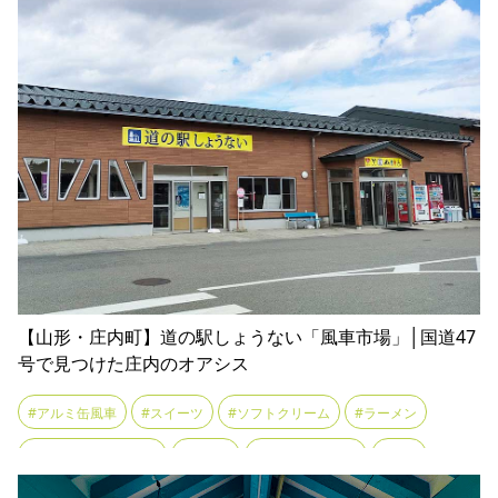
【山形・庄内町】道の駅しょうない「風車市場」│国道47
号で見つけた庄内のオアシス
#アルミ缶風車
#スイーツ
#ソフトクリーム
#ラーメン
#ラーメンショップ椿
#ランチ
#主婦レストラン
#土産