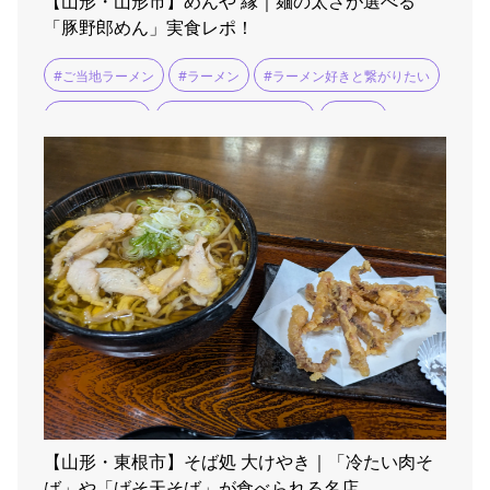
【山形・山形市】めんや 縁｜麺の太さが選べる
「豚野郎めん」実食レポ！
#ご当地ラーメン
#ラーメン
#ラーメン好きと繋がりたい
#ラーメン巡り
#ラーメン消費量日本一
#ランチ
#山形市
【山形・東根市】そば処 大けやき｜「冷たい肉そ
ば」や「げそ天そば」が食べられる名店