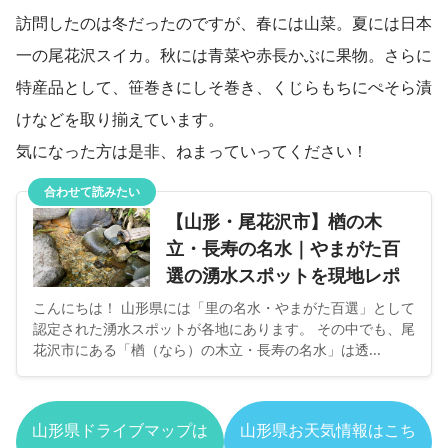
訪問したのは冬だったのですが、春には山菜。夏には日本
一の尾花沢スイカ。秋には青菜や赤長かぶに果物。さらに
特産品として、笹巻きにしそ巻き、くじらもちにぺそら漬
けなどを取り揃えています。
気になった方は是非、ねまっていってください！
合わせて読みたい
【山形・尾花沢市】楢の木
立・長寿の名水｜やまがた百
選の湧水スポットを現地レポ
こんにちは！ 山形県には「里の名水・やまがた百選」として
認定された湧水スポットが各地にあります。 その中でも、尾
花沢市にある「楢（なら）の木立・長寿の名水」は透...
山形県ドライブマップは
山形県お天気情報はこち