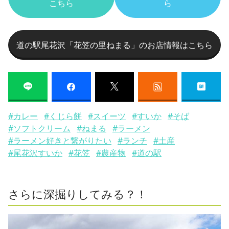
こちら
ら
道の駅尾花沢「花笠の里ねまる」のお店情報はこちら
#カレー
#くじら餅
#スイーツ
#すいか
#そば
#ソフトクリーム
#ねまる
#ラーメン
#ラーメン好きと繋がりたい
#ランチ
#土産
#尾花沢すいか
#花笠
#農産物
#道の駅
さらに深掘りしてみる？！