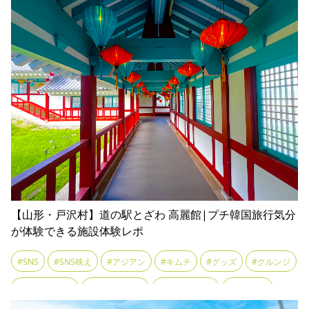
#庄内豚
#河童伝説
#豚丼
#農産物直売所
#道の駅
#風車市場
【山形・戸沢村】道の駅とざわ 高麗館|プチ韓国旅行気分
が体験できる施設体験レポ
#SNS
#SNS映え
#アジアン
#キムチ
#グッズ
#クルンジ
#チマチョゴリ
#テーマパーク
#テイクアウト
#トッポギ