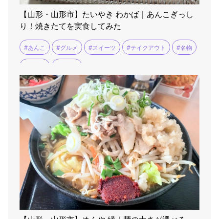
【山形・山形市】たいやき わかば｜あんこぎっし
り！焼きたてを実食してみた
#あんこ
#グルメ
#スイーツ
#テイクアウト
#名物
#和菓子
#山形市