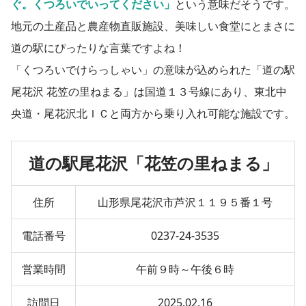
ぐ。くつろいでいってください」
という意味だそうです。
地元の土産品と農産物直販施設、美味しい食堂にとまさに
道の駅にぴったりな言葉ですよね！
「くつろいでけらっしゃい」の意味が込められた「道の駅
尾花沢 花笠の里ねまる」は国道１３号線にあり、東北中
央道・尾花沢北ＩＣと両方から乗り入れ可能な施設です。
道の駅尾花沢「花笠の里ねまる」
住所
山形県尾花沢市芦沢１１９５番１号
電話番号
0237-24-3535
営業時間
午前９時～午後６時
訪問日
2025.02.16